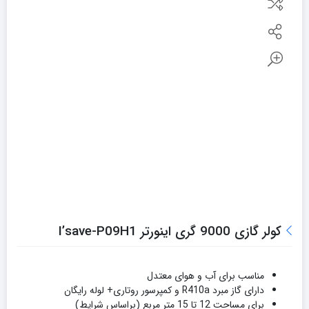
کولر گازی 9000 گری اینورتر I’save-P09H1
مناسب برای آب و هوای معتدل
دارای گاز مبرد R410a و کمپرسور روتاری+ لوله رایگان
برای مساحت 12 تا 15 متر مربع (براساس شرایط)