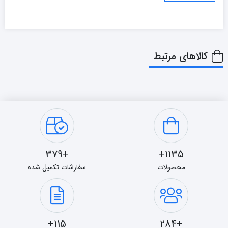
کالاهای مرتبط
+379
1135+
محصولات
سفارشات تکمیل شده
115+
+284