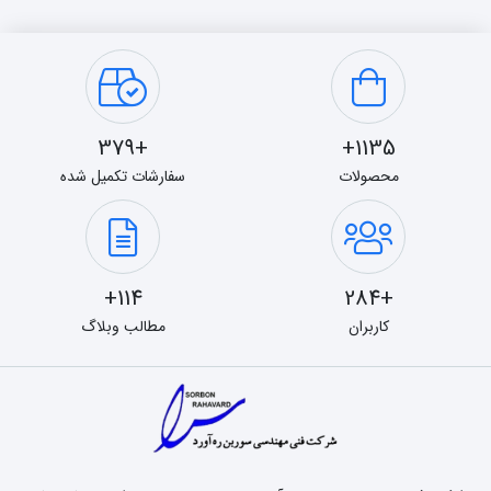
+379
1135+
محصولات
سفارشات تکمیل شده
114+
+284
کاربران
مطالب وبلاگ