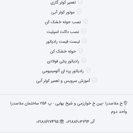
تعمیر کولر گازی
موتور کولر آبی
نصب حوله خشک کن
نصب داکت اسپلیت
لیست قیمت رادیاتور
حوله خشک کن
رادیاتور پنلی فولادی
رادیاتور پره ای آلومینیومی
آموزش سرویس و تعمیر کولر آبی
خ ملاصدرا -بین خ خوارزمی و شیخ بهایی - پ ۲۵۶ ساختمان ملاصدرا
واحد دوم
02188617495
02188603794