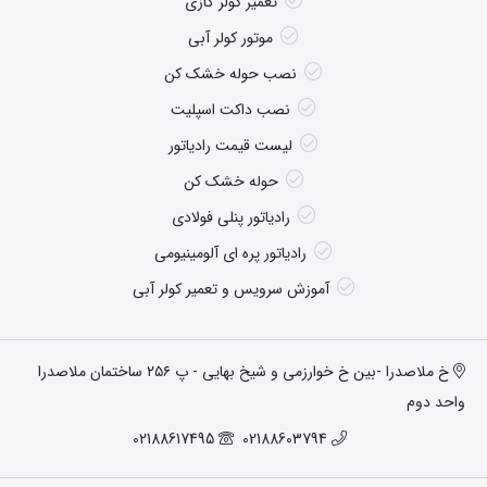
تعمیر کولر گازی
موتور کولر آبی
نصب حوله خشک کن
نصب داکت اسپلیت
لیست قیمت رادیاتور
حوله خشک کن
رادیاتور پنلی فولادی
رادیاتور پره ای آلومینیومی
آموزش سرویس و تعمیر کولر آبی
خ ملاصدرا -بین خ خوارزمی و شیخ بهایی - پ ۲۵۶ ساختمان ملاصدرا
واحد دوم
02188617495
02188603794