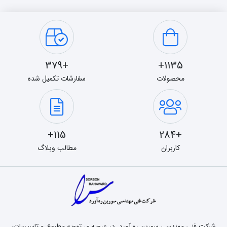
+379
1135+
محصولات
سفارشات تکمیل شده
115+
+284
کاربران
مطالب وبلاگ
شرکت فنی مهندسی سوربن ره آورد٬ در عرصه ی تهویه مطبوع و تاسیسات،