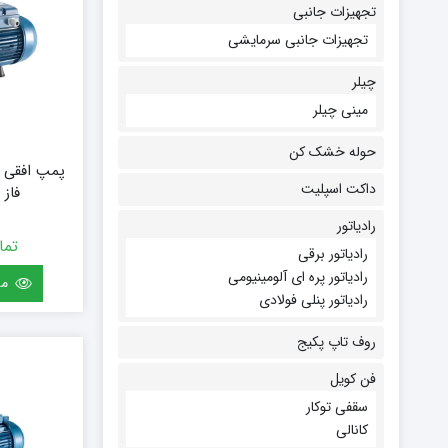
تجهیزات جانبی
تجهیزات جانبی سرمایشی
چیلر
مینی چیلر
حوله خشک کن
پمپ افقی 
داکت اسپلیت
فاز INOXT 100
رادیاتور
تما
رادیاتور برقی
رادیاتور پره ای آلومینیومی
مش
رادیاتور پنلی فولادی
روف تاپ پکیج
فن کویل
سقفی توکار
کانالی