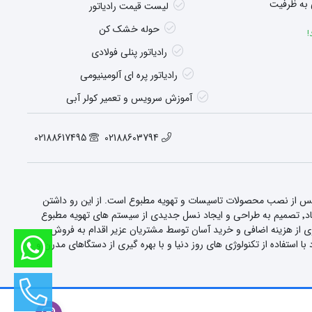
 به ظرفیت
لیست قیمت رادیاتور
حوله خشک کن
!
رادیاتور پنلی فولادی
رادیاتور پره ای آلومینیومی
آموزش سرویس و تعمیر کولر آبی
02188617495
02188603794
 پس از نصب محصولات تاسیسات و تهویه مطبوع است. از این رو داشتن
ویژگی های بارز و خدماتی منحصر به فرد٬ این شرکت را به یکی از شرکت های پیشرو در زمینه این صنعت در کشور تبدیل کرده است. این شرکت در دهه هشتاد٬ تصمیم به طراحی و ایجاد نسل جدیدی از سیستم های تهویه مطبوع
رت بالای خود در سرمایه انسانی گرفت. همچنین این شرکت با راه اندازی فروشگاه اینترنتی sorbonr.com برای جلوگیری از هزینه اضافی و خرید آسان توسط مشتریان عزیر اقدام به فروش
فاده از تکنولوژی های روز دنیا و با بهره گیری از دستگاهای مدرن و