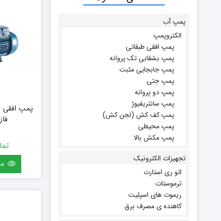
بوتان
پمپ آب
زیم وات
الکتروپمپ
سام
پمپ افقی طبقاتی
تابان
پمپ بشقابی تک پروانه
سریر
پمپ جابجایی مثبت
سپاهان
پمپ جتی
کوره
پمپ دو پروانه
گرم ایران
پمپ سانتریفیوژ
پمپ افقی 
زیگما
پمپ کف کش (لجن کش)
فاز X 100
لورچ
پمپ محیطی
پمپ مکش بالا
تما
تجهیزات الکترونیک
مش
اتو ری استارت
ترموستات
ریموت های اسپلیت
کاهنده ی مصرف برق