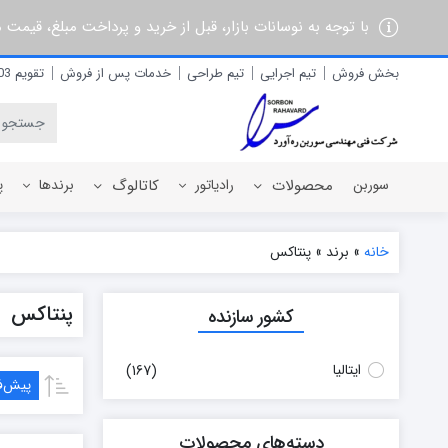
با توجه به نوسانات بازار، قبل از خرید و پرداخت مبلغ، قیمت
بخش فروش
تیم اجرایی
تیم طراحی
خدمات پس از فروش
تقویم 1403
سوربن
محصولات
رادیاتور
کاتالوگ
برندها
پ
خانه
»
برند
»
پنتاکس
رادیاتور برقی
آذربان
پنتاکس
کشور سازنده
رادیاتور پره ای آلومینیومی
آلفام
رادیاتور پنلی فولادی
آنیت
ایتالیا
آترون
(167)
پیش‌
ایران رادیاتور
ایران نوین
دسته‌های محصولات
ایوولی