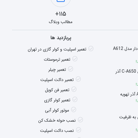
115+
مطالب وبلاگ
پربازدید ها
هیتر گازی شومینه ای فن دار مدل A612
تعمیر اسپلیت و کولر گازی در تهران
تعمیر ترموستات
!
تعمیر چیلر
سوپر هیتر چگالشی مدل C-A650 آذر
تعمیر داکت اسپلیت
!
تعمیر فن کویل
تعمیر کولر گازی
!
موتور کولر آبی
 به ظرفیت
نصب حوله خشک کن
!
نصب داکت اسپلیت