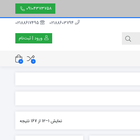
۰۹۱۰۴۳۷۳۷۵۸
02188617495
02188603794
ورود | ثبت‌نام
0
0
۳۰ سانتی متر
۵۰ سانتی متر
۱۵۰ سانتی متر
نمایش 1–12 از 167 نتیجه