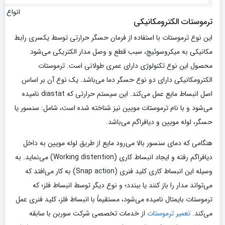
انواع ت
ترموستات الکترومکانیکی
این نوع ترموستات با استفاده از فرمان حسگر حرارتی توسط یکسری رابط
مکانیکی به میکروسوئیچ، سبب قطع و وصل مدار الکتریکی می‌شود
محصول این نوع تکنولوژی دارای عمری طولانی است. ترموستات
الکترومکانیکی دارای دو نوع حسگر دما می‌باشد. یک نوع آن بر اساس
اصل انبساط مایع عمل می‌کند. این سیستم حرارتی که diastat نامیده
می‌شود و با نام ترموستات مویین نیز شناخته شده است، شامل: سنسور یا
حسگر، لوله مویین و دیافراگم می‌باشد.
هنگامی که دمای سنسور بالا می‌رود مایع از طریق لوله مویین به داخل
دیافراگم رفته و ایجاد انبساط کاری (Working distention) می‌نماید. به
وسیله این انبساط کاری کلید فنری (Snap action) به کار می‌افتد که
می‌تواند مدار را باز کنند یا ببندد؛ و نوع دیگر توسط انبساط فلز؛ که
ترموستات بایمتال نامیده می‌شود، مستقیماً با انبساط فلز، کلید فنری عمل
می‌کند.
تعمیر ترموستات
از خدمات تخصصی شرکت سوربن با سابقه