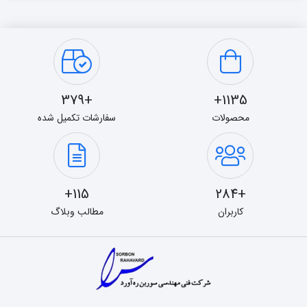
+379
1135+
محصولات
سفارشات تکمیل شده
115+
+284
کاربران
مطالب وبلاگ