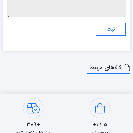
کالاهای مرتبط
+379
1135+
محصولات
سفارشات تکمیل شده