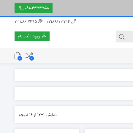
۰۹۱۰۴۳۷۳۷۵۸
02188617495
02188603794
ورود | ثبت‌نام
0
0
۳۰ سانتی متر
۵۰ سانتی متر
۱۵۰ سانتی متر
نمایش 1–12 از 16 نتیجه