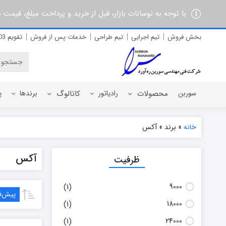
با توجه به نوسانات بازار، قبل از خرید و پرداخت مبلغ، قیمت
بخش فروش
تیم اجرایی
تیم طراحی
خدمات پس از فروش
تقویم 1403
سوربن
محصولات
رادیاتور
کاتالوگ
برندها
پ
خانه
»
برند
»
آکس
رادیاتور برقی
آذربان
آکس
ظرفیت
رادیاتور پره ای آلومینیومی
آلفام
رادیاتور پنلی فولادی
آنیت
9000
آترون
(1)
پیش‌
ایران رادیاتور
18000
(1)
ایران نوین
24000
(1)
ایوولی