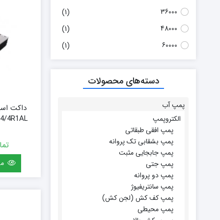
بوتان
36000
(1)
زیم وات
48000
(1)
سام
60000
(1)
تابان
سریر
سپاهان
دسته‌های محصولات
کوره
گرم ایران
پمپ آب
زیگما
H24/4R1AL
الکتروپمپ
لورچ
پمپ افقی طبقاتی
پمپ بشقابی تک پروانه
تما
پمپ جابجایی مثبت
مش
پمپ جتی
پمپ دو پروانه
پمپ سانتریفیوژ
پمپ کف کش (لجن کش)
پمپ محیطی