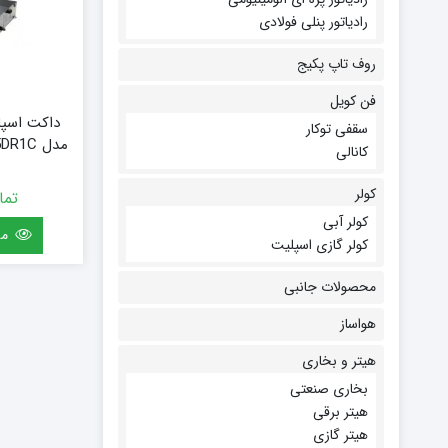
رادیاتور پنلی فولادی
روف تاپ پکیج
فن کویل
سقفی توکار
مدل ALMD-H48/5DR1C آکس
کانالی
کولر
تما
کولر آبی
مش
کولر گازی اسپلیت
محصولات جانبی
هواساز
هیتر و بخاری
بخاری صنعتی
هیتر برقی
هیتر گازی