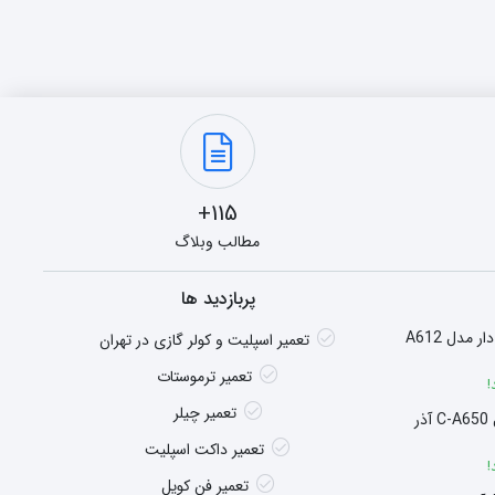
115+
مطالب وبلاگ
پربازدید ها
هیتر گازی شومینه ای فن دار مدل A612
تعمیر اسپلیت و کولر گازی در تهران
تعمیر ترموستات
!
تعمیر چیلر
سوپر هیتر چگالشی مدل C-A650 آذر
تعمیر داکت اسپلیت
!
تعمیر فن کویل