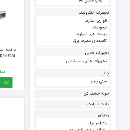
پمپ مکش بالا
تجهیزات الکترونیک
اتو ری استارت
ترموستات
ریموت های اسپلیت
کاهنده ی مصرف برق
تجهیزات جانبی
H60/5R1AL
تجهیزات جانبی سرمایشی
تما
چیلر
مینی چیلر
مش
حوله خشک کن
داکت اسپلیت
رادیاتور
رادیاتور برقی
رادیاتور پره ای آلومینیومی