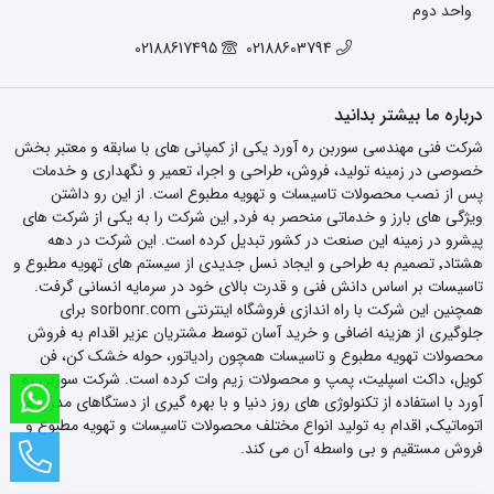
واحد دوم
02188617495
02188603794
درباره ما بیشتر بدانید
شرکت فنی مهندسی سوربن ره آورد یکی از کمپانی های با سابقه و معتبر بخش
خصوصی در زمینه تولید، فروش، طراحی و اجرا، تعمیر و نگهداری و خدمات
پس از نصب محصولات تاسیسات و تهویه مطبوع است. از این رو داشتن
ویژگی های بارز و خدماتی منحصر به فرد٬ این شرکت را به یکی از شرکت های
پیشرو در زمینه این صنعت در کشور تبدیل کرده است. این شرکت در دهه
هشتاد٬ تصمیم به طراحی و ایجاد نسل جدیدی از سیستم های تهویه مطبوع و
تاسیسات بر اساس دانش فنی و قدرت بالای خود در سرمایه انسانی گرفت.
همچنین این شرکت با راه اندازی فروشگاه اینترنتی sorbonr.com برای
جلوگیری از هزینه اضافی و خرید آسان توسط مشتریان عزیر اقدام به فروش
محصولات تهویه مطبوع و تاسیسات همچون رادیاتور، حوله خشک کن، فن
کویل، داکت اسپلیت، پمپ و محصولات زیم وات کرده است. شرکت سوربن ره
آورد با استفاده از تکنولوژی های روز دنیا و با بهره گیری از دستگاهای مدرن و
اتوماتیک٬ اقدام به تولید انواع مختلف محصولات تاسیسات و تهویه مطبوع و
فروش مستقیم و بی واسطه آن می کند.