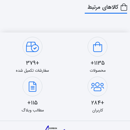
کالاهای مرتبط
+379
1135+
محصولات
سفارشات تکمیل شده
115+
+284
کاربران
مطالب وبلاگ