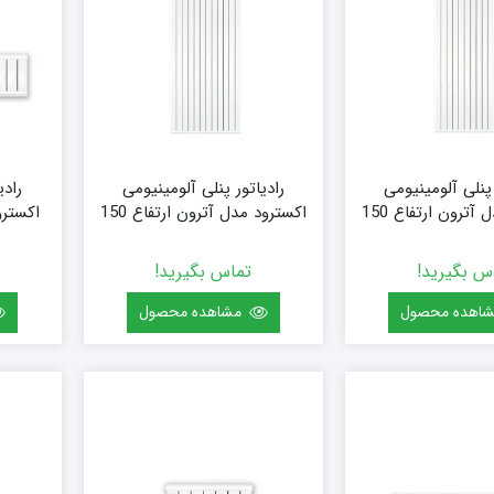
 پنلی آلومینیومی
رادیاتور پنلی آلومینیومی
رادی
اکسترود مدل آترون ارتفاع 150
اکسترود مدل آترون ارتفاع 150
8 (10 پره)
(سفارشی) سایز 96 (12 پره)
س بگیرید!
تماس بگیرید!
اهده محصول
مشاهده محصول