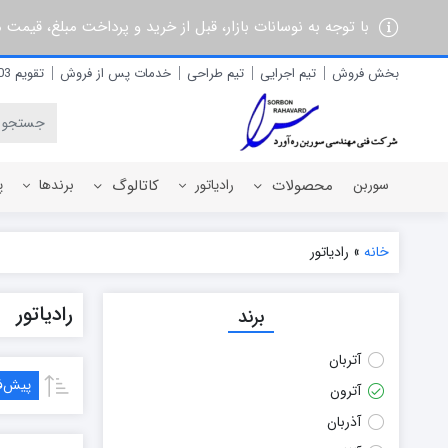
با توجه به نوسانات بازار، قبل از خرید و پرداخت مبلغ، قیمت
بخش فروش
تیم اجرایی
تیم طراحی
خدمات پس از فروش
تقویم 1403
سوربن
محصولات
رادیاتور
کاتالوگ
برندها
پ
خانه
»
رادیاتور
رادیاتور برقی
آذربان
رادیاتور
برند
رادیاتور پره ای آلومینیومی
آلفام
رادیاتور پنلی فولادی
آنیت
آتربان
آترون
پیش‌
آترون
ایران رادیاتور
ایران نوین
آذربان
ایوولی