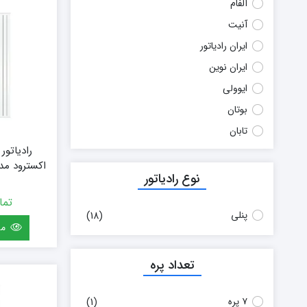
آلفام
بوتان
آنیت
زیم وات
ایران رادیاتور
سام
تابان
ایران نوین
سریر
ایوولی
سپاهان
بوتان
کوره
تابان
گرم ایران
رادیاتور
زیگما
زیگما
لورچ
زیم وات
نوع رادیاتور
(سفارشی) سایز 120
سام
تما
پنلی
سپاهان
(18)
مش
سریر
کوره
تعداد پره
گرم ایران
گرم ساز
۷ پره
(1)