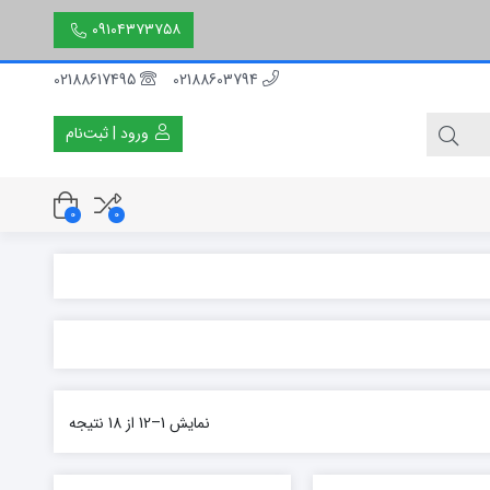
۰۹۱۰۴۳۷۳۷۵۸
02188617495
02188603794
ورود | ثبت‌نام
0
0
۳۰ سانتی متر
۵۰ سانتی متر
۱۵۰ سانتی متر
نمایش 1–12 از 18 نتیجه