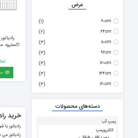
عرض
60cm
(1)
64cm
(2)
رادیاتور
80cm
(3)
96cm
(3)
تما
120cm
(3)
مش
144cm
(3)
160cm
(3)
دسته‌های محصولات
خرید رادی
پمپ آب
رادیاتور یا 
الکتروپمپ
رادیاتور می
پمپ افقی طبقاتی