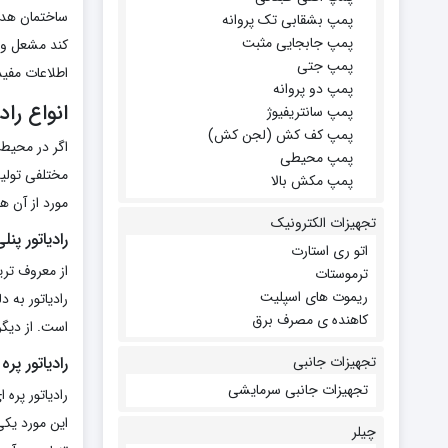
ساختمان هدا
پمپ بشقابی تک پروانه
پمپ جابجایی مثبت
کند مشعل و د
پمپ جتی
اطلاعات مفیدی
پمپ دو پروانه
انواع راد
پمپ سانتریفیوژ
پمپ کف کش (لجن کش)
اگر در محیط 
پمپ محیطی
مختلفی تولید
پمپ مکش بالا
مورد از آن ها
تجهیزات الکترونیک
رادیاتور پنل
اتو ری استارت
از معروف تری
ترموستات
ریموت های اسپلیت
رادیاتور به 
کاهنده ی مصرف برق
است. از دیگر
رادیاتور پره
تجهیزات جانبی
تجهیزات جانبی سرمایشی
رادیاتور پره 
این مورد یک
چیلر