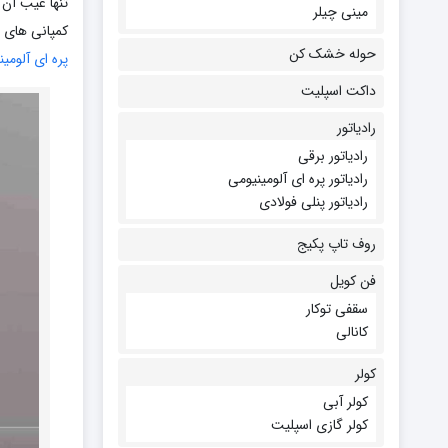
تنها عیب آن 
مینی چیلر
کمپانی های ب
حوله خشک کن
پره ای آلومی
داکت اسپلیت
رادیاتور
رادیاتور برقی
رادیاتور پره ای آلومینیومی
رادیاتور پنلی فولادی
روف تاپ پکیج
فن کویل
سقفی توکار
کانالی
کولر
کولر آبی
کولر گازی اسپلیت