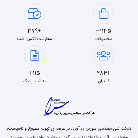
+379
1135+
محصولات
سفارشات تکمیل شده
115+
+284
کاربران
مطالب وبلاگ
شرکت فنی مهندسی سوربن ره آورد٬ در عرصه ی تهویه مطبوع و تاسیسات،
مفتخر به ارائه ی خدمات تعمیر و نگهداری، طراحی،اجرا،فروش و تولید