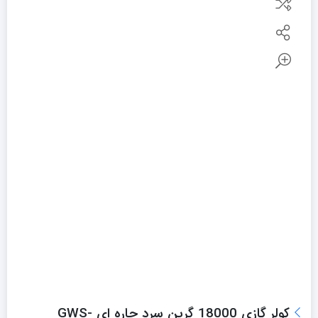
کولر گازی 18000 گرین سرد حاره ای GWS-