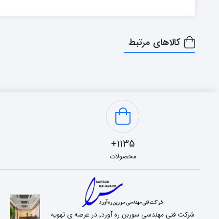
کالاهای مرتبط
1135+
محصولات
شرکت فنی مهندسی سوربن ره آورد٬ در عرصه ی تهویه