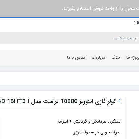
 محصول را از واحد فروش استعلام بگیرید.
روژه ها
بلاگ
درباره ما
تماس با ما
۳ پره
۶۰ سانتی متر
۵ پره
۶۴ سانتی متر
کولر گازی اینورتر 18000 تراست مدل TMSAB-18HT3 I
۷ پره
۸۰ سانتی متر
۸ پره
۹۶ سانتی متر
عملکرد: سرمايش و گرمایش + اینورتر
۱۰ پره
۱۰۰ سانتی متر
۱۲ پره
۱۲۰ سانتی متر
صرفه جویی در مصرف انرژی
۱۵ پره
۱۴۰ سانتی متر