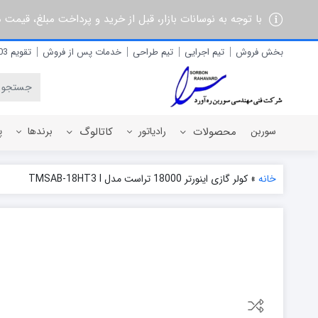
با توجه به نوسانات بازار، قبل از خرید و پرداخت مبلغ، قیمت
بخش فروش
تیم اجرایی
تیم طراحی
خدمات پس از فروش
تقویم 1403
سوربن
محصولات
رادیاتور
کاتالوگ
برندها
پ
خانه
»
کولر گازی اینورتر 18000 تراست مدل TMSAB-18HT3 I
رادیاتور برقی
آذربان
رادیاتور پره ای آلومینیومی
آلفام
رادیاتور پنلی فولادی
آنیت
آترون
ایران رادیاتور
ایران نوین
ایوولی