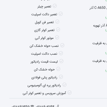
!
تعمیر چیلر
سوپر هیتر چگالشی مدل C-A650 آذر
تعمیر داکت اسپلیت
!
تعمیر فن کویل
تعمیر کولر گازی
!
موتور کولر آبی
 به ظرفیت
نصب حوله خشک کن
!
نصب داکت اسپلیت
 به ظرفیت
لیست قیمت رادیاتور
حوله خشک کن
!
رادیاتور پنلی فولادی
رادیاتور پره ای آلومینیومی
آموزش سرویس و تعمیر کولر آبی
02188617495
02188603794