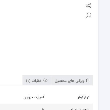
بوتان
زیم وات
سام
تابان
سریر
سپاهان
کوره
گرم ایران
زیگما
لورچ
ویژگی های محصول
نظرات (0)
نوع کولر
اسپلیت دیواری
برچسب انرژی
A