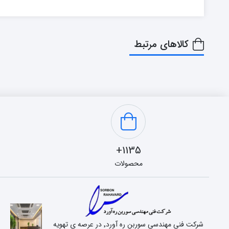
کالاهای مرتبط
1135+
محصولات
شرکت فنی مهندسی سوربن ره آورد٬ در عرصه ی تهویه