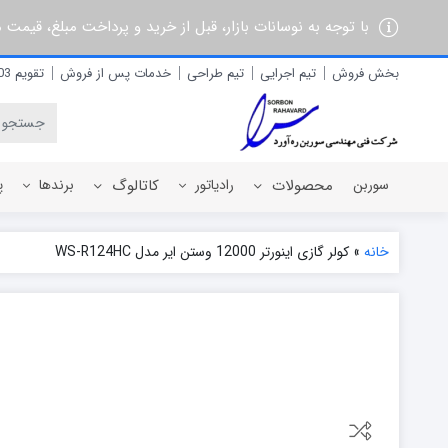
با توجه به نوسانات بازار، قبل از خرید و پرداخت مبلغ، قیمت
بخش فروش
تیم اجرایی
تیم طراحی
خدمات پس از فروش
تقویم 1403
سوربن
محصولات
رادیاتور
کاتالوگ
برندها
پ
خانه
»
کولر گازی اینورتر 12000 وستن ایر مدل WS-R124HC
رادیاتور برقی
آذربان
رادیاتور پره ای آلومینیومی
آلفام
رادیاتور پنلی فولادی
آنیت
آترون
ایران رادیاتور
ایران نوین
ایوولی