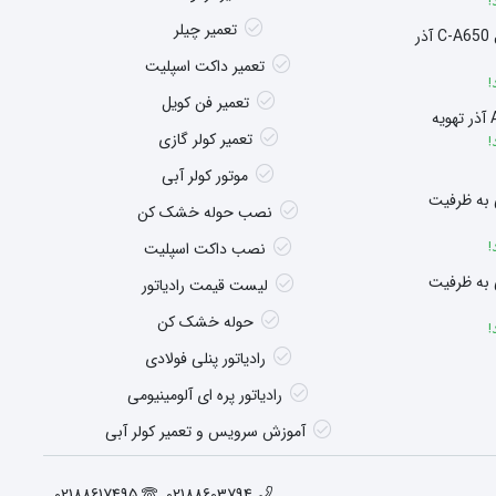
!
تعمیر چیلر
سوپر هیتر چگالشی مدل C-A650 آذر
تعمیر داکت اسپلیت
!
تعمیر فن کویل
تعمیر کولر گازی
!
موتور کولر آبی
 به ظرفیت
نصب حوله خشک کن
!
نصب داکت اسپلیت
 به ظرفیت
لیست قیمت رادیاتور
حوله خشک کن
!
رادیاتور پنلی فولادی
رادیاتور پره ای آلومینیومی
آموزش سرویس و تعمیر کولر آبی
02188617495
02188603794