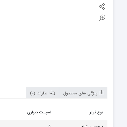
بوتان
زیم وات
سام
تابان
سریر
سپاهان
کوره
گرم ایران
زیگما
لورچ
ویژگی های محصول
نظرات (0)
نوع کولر
اسپلیت دیواری
برچسب انرژی
A