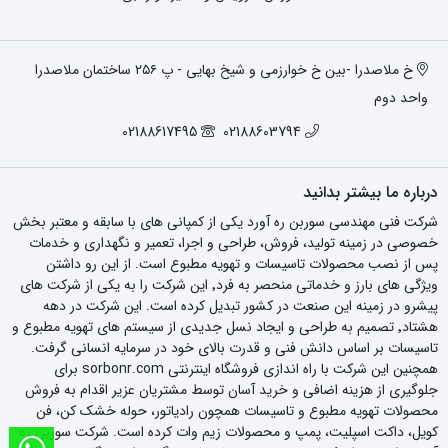
خ ملاصدرا -بین خ خوارزمی و شیخ بهایی - پ ۲۵۶ ساختمان ملاصدرا
واحد دوم
02188617495
02188603794
درباره ما بیشتر بدانید
شرکت فنی مهندسی سوربن ره آورد یکی از کمپانی های با سابقه و معتبر بخش
خصوصی در زمینه تولید، فروش، طراحی و اجرا، تعمیر و نگهداری و خدمات
پس از نصب محصولات تاسیسات و تهویه مطبوع است. از این رو داشتن
ویژگی های بارز و خدماتی منحصر به فرد٬ این شرکت را به یکی از شرکت های
پیشرو در زمینه این صنعت در کشور تبدیل کرده است. این شرکت در دهه
هشتاد٬ تصمیم به طراحی و ایجاد نسل جدیدی از سیستم های تهویه مطبوع و
تاسیسات بر اساس دانش فنی و قدرت بالای خود در سرمایه انسانی گرفت.
همچنین این شرکت با راه اندازی فروشگاه اینترنتی sorbonr.com برای
جلوگیری از هزینه اضافی و خرید آسان توسط مشتریان عزیر اقدام به فروش
محصولات تهویه مطبوع و تاسیسات همچون رادیاتور، حوله خشک کن، فن
کویل، داکت اسپلیت، پمپ و محصولات زیم وات کرده است. شرکت سوربن ره