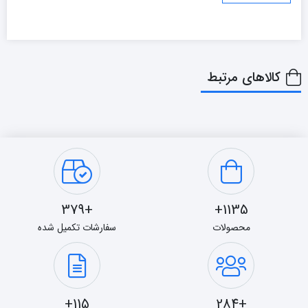
کالاهای مرتبط
+379
1135+
محصولات
سفارشات تکمیل شده
115+
+284