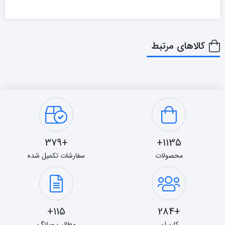
کالاهای مرتبط
+379
1135+
محصولات
سفارشات تکمیل شده
115+
+284
کاربران
مطالب وبلاگ