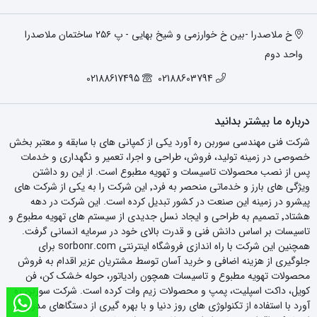
خ ملاصدرا -بین خ خوارزمی و شیخ بهایی - پ ۲۵۶ ساختمان ملاصدرا
واحد دوم
02188617495
02188603794
درباره ما بیشتر بدانید
شرکت فنی مهندسی سوربن ره آورد یکی از کمپانی های با سابقه و معتبر بخش
خصوصی در زمینه تولید، فروش، طراحی و اجرا، تعمیر و نگهداری و خدمات
پس از نصب محصولات تاسیسات و تهویه مطبوع است. از این رو داشتن
ویژگی های بارز و خدماتی منحصر به فرد٬ این شرکت را به یکی از شرکت های
پیشرو در زمینه این صنعت در کشور تبدیل کرده است. این شرکت در دهه
هشتاد٬ تصمیم به طراحی و ایجاد نسل جدیدی از سیستم های تهویه مطبوع و
تاسیسات بر اساس دانش فنی و قدرت بالای خود در سرمایه انسانی گرفت.
همچنین این شرکت با راه اندازی فروشگاه اینترنتی sorbonr.com برای
جلوگیری از هزینه اضافی و خرید آسان توسط مشتریان عزیر اقدام به فروش
محصولات تهویه مطبوع و تاسیسات همچون رادیاتور، حوله خشک کن، فن
کویل، داکت اسپلیت، پمپ و محصولات زیم وات کرده است. شرکت سوربن ره
آورد با استفاده از تکنولوژی های روز دنیا و با بهره گیری از دستگاهای مدرن و