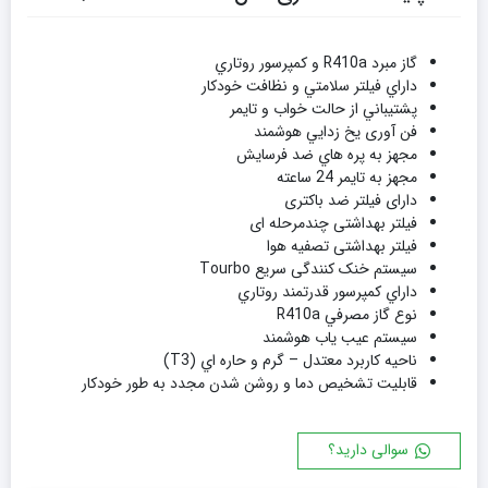
گاز مبرد R410a و کمپرسور روتاري
داراي فيلتر سلامتي و نظافت خودکار
پشتيباني از حالت خواب و تايمر
فن آوری يخ زدايي هوشمند
مجهز به پره هاي ضد فرسايش
مجهز به تايمر 24 ساعته
دارای فیلتر ضد باکتری
فیلتر بهداشتی چندمرحله ای
فیلتر بهداشتی تصفیه هوا
سیستم خنک کنندگی سریع Tourbo
داراي کمپرسور قدرتمند روتاري
نوع گاز مصرفي R410a
سيستم عيب ياب هوشمند
ناحيه کاربرد معتدل – گرم و حاره اي (T3)
قابليت تشخيص دما و روشن شدن مجدد به طور خودکار
سوالی دارید؟