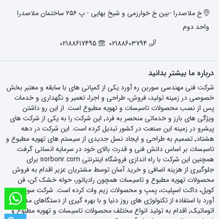
خ ملاصدرا -بین خ خوارزمی و شیخ بهایی - پ ۲۵۶ ساختمان ملاصدرا
واحد دوم
02188617495
02188603794
درباره ما بیشتر بدانید
شرکت فنی مهندسی سوربن ره آورد یکی از کمپانی های با سابقه و معتبر بخش
خصوصی در زمینه تولید، فروش، طراحی و اجرا، تعمیر و نگهداری و خدمات
پس از نصب محصولات تاسیسات و تهویه مطبوع است. از این رو داشتن
ویژگی های بارز و خدماتی منحصر به فرد٬ این شرکت را به یکی از شرکت های
پیشرو در زمینه این صنعت در کشور تبدیل کرده است. این شرکت در دهه
هشتاد٬ تصمیم به طراحی و ایجاد نسل جدیدی از سیستم های تهویه مطبوع و
تاسیسات بر اساس دانش فنی و قدرت بالای خود در سرمایه انسانی گرفت.
همچنین این شرکت با راه اندازی فروشگاه اینترنتی sorbonr.com برای
جلوگیری از هزینه اضافی و خرید آسان توسط مشتریان عزیر اقدام به فروش
محصولات تهویه مطبوع و تاسیسات همچون رادیاتور، حوله خشک کن، فن
کویل، داکت اسپلیت، پمپ و محصولات زیم وات کرده است. شرکت سوربن ره
آورد با استفاده از تکنولوژی های روز دنیا و با بهره گیری از دستگاهای مدرن و
اتوماتیک٬ اقدام به تولید انواع مختلف محصولات تاسیسات و تهویه مطبوع و