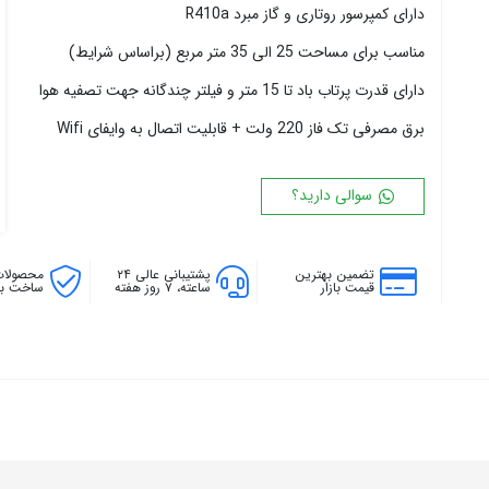
دارای کمپرسور روتاری و گاز مبرد R410a
۱۸ پره
۱۴۴ سانتی متر
۲۰ پره
۱۶۰ سانتی متر
مناسب برای مساحت 25 الی 35 متر مربع (براساس شرایط)
۱۸۰ سانتی متر
دارای قدرت پرتاب باد تا 15 متر و فیلتر چندگانه جهت تصفیه هوا
۲۰۰ سانتی متر
برق مصرفی تک فاز 220 ولت + قابلیت اتصال به وایفای Wifi
سوالی دارید؟
تضمین بهترین
پشتیبانی عالی ۲۴
محصولات
قیمت بازار
ساعته، ۷ روز هفته
ساخت بال