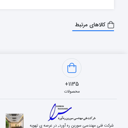
کالاهای مرتبط
1135+
محصولات
شرکت فنی مهندسی سوربن ره آورد٬ در عرصه ی تهویه