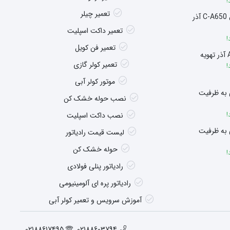
!
تعمیر چیلر
سوپر هیتر چگالشی مدل C-A650 آذر
تعمیر داکت اسپلیت
!
تعمیر فن کویل
تعمیر کولر گازی
!
موتور کولر آبی
 به ظرفیت
نصب حوله خشک کن
!
نصب داکت اسپلیت
 به ظرفیت
لیست قیمت رادیاتور
حوله خشک کن
!
رادیاتور پنلی فولادی
رادیاتور پره ای آلومینیومی
آموزش سرویس و تعمیر کولر آبی
02188617495
02188603794