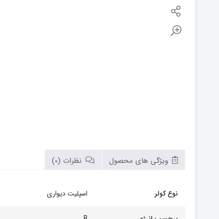
بوتان
زیم وات
سام
تابان
سریر
سپاهان
کوره
گرم ایران
زیگما
لورچ
ویژگی های محصول
نظرات (0)
نوع کولر
اسپلیت دیواری
برچسب انرژی
B