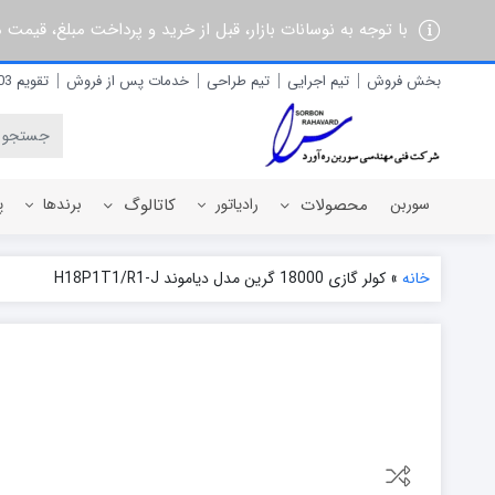
با توجه به نوسانات بازار، قبل از خرید و پرداخت مبلغ، قیمت
بخش فروش
تیم اجرایی
تیم طراحی
خدمات پس از فروش
تقویم 1403
سوربن
محصولات
رادیاتور
کاتالوگ
برندها
پ
خانه
»
کولر گازی 18000 گرین مدل دیاموند H18P1T1/R1-J
رادیاتور برقی
آذربان
رادیاتور پره ای آلومینیومی
آلفام
رادیاتور پنلی فولادی
آنیت
آترون
ایران رادیاتور
ایران نوین
ایوولی