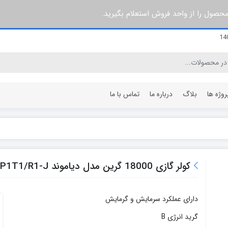
 محصول را از واحد فروش استعلام بگیرید.
روژه ها
بلاگ
درباره ما
تماس با ما
۳ پره
۶۰ سانتی متر
۵ پره
۶۴ سانتی متر
کولر گازی 18000 گرین مدل دیاموند H18P1T1/R1-J
۷ پره
۸۰ سانتی متر
۸ پره
۹۶ سانتی متر
دارای عملکرد سرمایش و گرمایش
۱۰ پره
۱۰۰ سانتی متر
۱۲ پره
۱۲۰ سانتی متر
گرید انرژی B
۱۵ پره
۱۴۰ سانتی متر