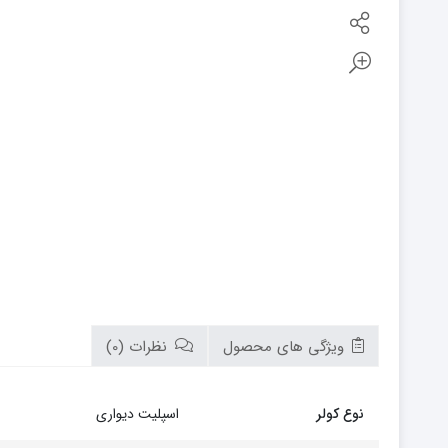
بوتان
زیم وات
سام
تابان
سریر
سپاهان
کوره
گرم ایران
زیگما
لورچ
ویژگی های محصول
نظرات (0)
نوع کولر
اسپلیت دیواری