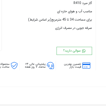
گاز مبرد R410
۱۸ پره
۱۴۴ سانتی متر
۲۰ پره
۱۶۰ سانتی متر
مناسب آب و هوای حاره ای
۱۸۰ سانتی متر
برای مساحت 34 تا 45 مترمربع(بر اساس شرایط)
۲۰۰ سانتی متر
صرفه جویی در مصرف انرژی
سوالی دارید؟
تضمین بهترین
پشتیبانی عالی ۲۴
محصولات
قیمت بازار
ساعته، ۷ روز هفته
ساخت بال