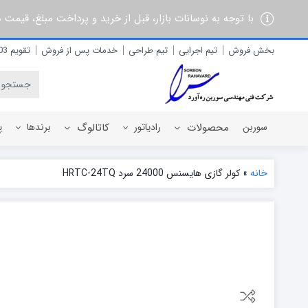
با توجه به نوسانات بازار، قبل از خرید و پرداخت مبلغ، قیمت
بخش فروش
تیم اجرایی
تیم طراحی
خدمات پس از فروش
تقویم 1403
سوربن
محصولات
رادیاتور
کاتالوگ
برندها
پ
خانه
»
کولر گازی هایسنس 24000 سرد HRTC-24TQ
رادیاتور برقی
آذربان
رادیاتور پره ای آلومینیومی
آلفام
رادیاتور پنلی فولادی
آنیت
آترون
ایران رادیاتور
ایران نوین
ایوولی