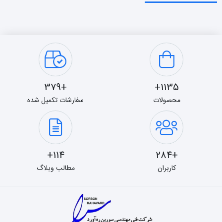
+379
1135+
محصولات
سفارشات تکمیل شده
114+
+284
کاربران
مطالب وبلاگ