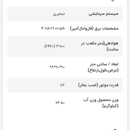
سیستم سرمایشی
تبخیری
مشخصات برق (فاز,ولتاژ,آمپر)
3.6A-220v-1ph
هوادهی(متر مکعب در
3800 (6460)
ساعت)
ابعاد / سانتی متر
90*90*99
(عرض,طول,ارتفاع)
قدرت موتور (اسب بخار)
1/2
وزن محصول وزن آب
74-50
(کیلوگرم)