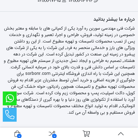
02188617495
02188603794
درباره ما بیشتر بدانید
شرکت فنی مهندسی سوربن ره آورد یکی از کمپانی های با سابقه و معتبر بخش
خصوصی در زمینه تولید، فروش، طراحی و اجرا، تعمیر و نگهداری و خدمات
پس از نصب محصولات تاسیسات و تهویه مطبوع است. از این رو داشتن
ویژگی های بارز و خدماتی منحصر به فرد٬ این شرکت را به یکی از شرکت های
پیشرو در زمینه این صنعت در کشور تبدیل کرده است. این شرکت در دهه
هشتاد٬ تصمیم به طراحی و ایجاد نسل جدیدی از سیستم های تهویه مطبوع و
تاسیسات بر اساس دانش فنی و قدرت بالای خود در سرمایه انسانی گرفت.
همچنین این شرکت با راه اندازی فروشگاه اینترنتی sorbonr.com برای
جلوگیری از هزینه اضافی و خرید آسان توسط مشتریان عزیر اقدام به فروش
محصولات تهویه مطبوع و تاسیسات همچون رادیاتور، حوله خشک کن، فن
کویل، داکت اسپلیت، پمپ و محصولات زیم وات کرده است. شرکت سوربن ره
آورد با استفاده از تکنولوژی های روز دنیا و با بهره گیری از دستگاهای مدرن و
اتوماتیک٬ اقدام به تولید انواع مختلف محصولات تاسیسات و تهویه مطبوع و
فروش مستقیم و بی واسطه آن می کند.
0
0