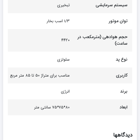
سیستم سرمایشی
تبخیری
توان موتور
1/3 اسب بخار
حجم هوادهی (مترمکعب در
4420
ساعت)
نوع پد
سلولزی
کاربری
مناسب برای متراژ 50 تا 85 متر مربع
برند
انرژی
ابعاد
80*75*75 سانتی متر
دیدگاهها