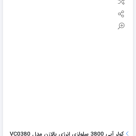
کولر آبی 3800 سلولزی انرژی بالازن مدل VC0380