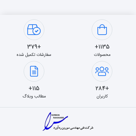
+379
1135+
محصولات
سفارشات تکمیل شده
115+
+284
کاربران
مطالب وبلاگ