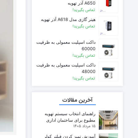
A650 آذر تهویه
بوتان
تماس بگیرید!
زیم وات
هیتر گازی مدل A618 آذر تهویه
سام
تماس بگیرید!
تابان
سریر
داکت اسپلیت معمولی به ظرفیت
سپاهان
60000
کوره
تماس بگیرید!
گرم ایران
داکت اسپلیت معمولی به ظرفیت
زیگما
48000
لورچ
تماس بگیرید!
آخرین مقالات
راهنمای انتخاب سیستم تهویه
مطبوع برای ساختمان اداری
15 مرداد 1405
آموزش تمیز کردن فیلتر کولر