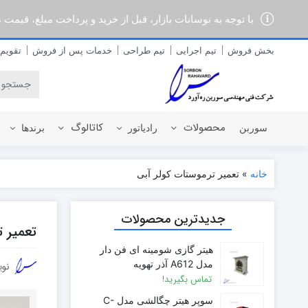
با توجه به نوسانات بازار، قبل از خرید و پرداخت مبلغ، قیمت
بخش فروش
تیم اجرایی
تیم طراحی
خدمات پس از فروش
تقویم 403
محصولات
کاتالوگ
سوربن
رادیاتور
برندها
خانه
»
تعمیر ترموستات کولر آبی
رادیاتور برقی
آذربان
جدیدترین محصولات
رادیاتور پره ای آلومینیومی
آلفام
تعمیر ت
رادیاتور پنلی فولادی
آنیت
هیتر گازی شومینه ای فن دار
آترون
مدل A612 آذر تهویه
نوی
ایران رادیاتور
تماس بگیرید!
ایران نوین
سوپر هیتر چگالشی مدل C-
ایوولی