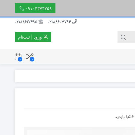
۰۹۱۰۴۳۷۳۷۵۸
02188617495
02188603794
ورود | ثبت‌نام
0
0
۳۰ سانتی متر
۵۰ سانتی متر
۱۵۰ سانتی متر
1,516 بازدید