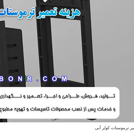
یر ترموستات کولر آبی