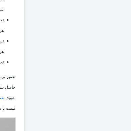
عم
تع
هر
تس
هر
تح
تعمیر ترم
حاصل شود.
شوید.
تعم
قیمت با م