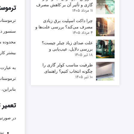
گازی و تأثیر آن بر کاهش مصرف
ترموست
11 مرداد 1405
برق
ترموستات 
چرا داکت اسپلیت برق زیادی
مصرف می‌کند؟ بررسی علت‌ها و
سنسور دما
4 مرداد 1405
راهکارهای کاهش مصرف
محدوده مش
علت صدای زیاد چیلر چیست؟
بررسی دلایل، عیب‌یابی و
بیشتر کار
18 تیر 1405
روش‌های رفع مشکل
ظرفیت مناسب کولر گازی را
به عبارت
چگونه انتخاب کنیم؟ راهنمای
10 تیر 1405
محاسبه BTU بر اساس متراژ
ترموستات 
بنابراین،
تعمیر 
در صورتی 
تش