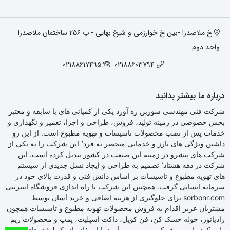
خ ملاصدرا -بین خ خوارزمی و شیخ بهایی - پ ۲۵۶ ساختمان ملاصدرا
واحد دوم
02188617495
02188603794
درباره ما بیشتر بدانید
شرکت فنی مهندسی سوربن ره آورد یکی از کمپانی های با سابقه و معتبر
بخش خصوصی در زمینه تولید، فروش، طراحی و اجرا، تعمیر و نگهداری و
خدمات پس از نصب محصولات تاسیسات و تهویه مطبوع است. از این رو
داشتن ویژگی های بارز و خدماتی منحصر به فرد٬ این شرکت را به یکی از
شرکت های پیشرو در زمینه این صنعت در کشور تبدیل کرده است. این
شرکت در دهه هشتاد٬ تصمیم به طراحی و ایجاد نسل جدیدی از سیستم
های تهویه مطبوع و تاسیسات بر اساس دانش فنی و قدرت بالای خود در
سرمایه انسانی گرفت. همچنین این شرکت با راه اندازی فروشگاه اینترنتی
sorbonr.com برای جلوگیری از هزینه اضافی و خرید آسان توسط
مشتریان عزیر اقدام به فروش محصولات تهویه مطبوع و تاسیسات همچون
رادیاتور، حوله خشک کن، فن کویل، داکت اسپلیت، پمپ و محصولات زیم
وات کرده است. شرکت سوربن ره آورد با استفاده از تکنولوژی های روز