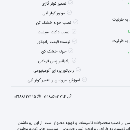
تعمیر کولر گازی
!
موتور کولر آبی
 به ظرفیت
نصب حوله خشک کن
!
نصب داکت اسپلیت
 به ظرفیت
لیست قیمت رادیاتور
حوله خشک کن
!
رادیاتور پنلی فولادی
رادیاتور پره ای آلومینیومی
آموزش سرویس و تعمیر کولر آبی
02188617495
02188603794
 پس از نصب محصولات تاسیسات و تهویه مطبوع است. از این رو داشتن
ویژگی های بارز و خدماتی منحصر به فرد٬ این شرکت را به یکی از شرکت های پیشرو در زمینه این صنعت در کشور تبدیل کرده است. این شرکت در دهه هشتاد٬ تصمیم به طراحی و ایجاد نسل جدیدی از سیستم های تهویه مطبوع