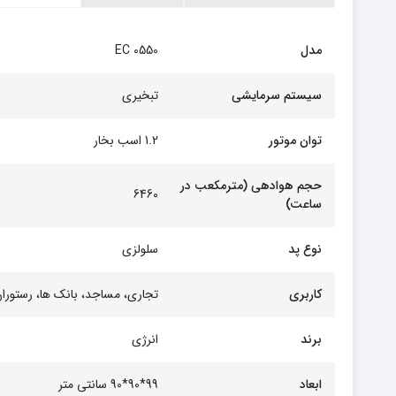
مدل
EC 0550
سیستم سرمایشی
تبخیری
توان موتور
1.2 اسب بخار
حجم هوادهی (مترمکعب در
6460
ساعت)
نوع پد
سلولزی
کاربری
تجاری، مساجد، بانک ها، رستورا
برند
انرژی
ابعاد
99*90*90 سانتی متر