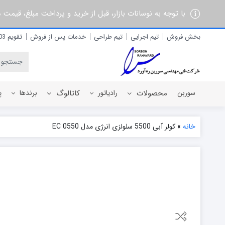
با توجه به نوسانات بازار، قبل از خرید و پرداخت مبلغ، قیمت
بخش فروش
تیم اجرایی
تیم طراحی
خدمات پس از فروش
تقویم 1403
سوربن
محصولات
رادیاتور
کاتالوگ
برندها
پ
خانه
»
کولر آبی 5500 سلولزی انرژی مدل EC 0550
رادیاتور برقی
آذربان
رادیاتور پره ای آلومینیومی
آلفام
رادیاتور پنلی فولادی
آنیت
آترون
ایران رادیاتور
ایران نوین
ایوولی