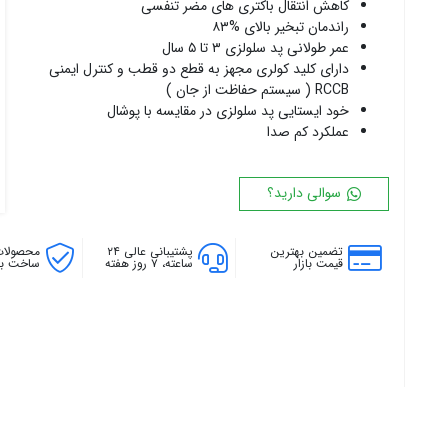
کاهش انتقال باکتری های مضر تنفسی
۱۸ پره
۱۴۴ سانتی متر
راندمان تبخیر بالای %۸۳
۲۰ پره
۱۶۰ سانتی متر
عمر طولانی پد سلولزی ۳ تا ۵ سال
دارای کلید کولری مجهز به قطع دو قطب و کنترل ایمنی
۱۸۰ سانتی متر
RCCB ( سیستم حفاظت از جان )
۲۰۰ سانتی متر
خود ایستایی پد سلولزی در مقایسه با پوشال
عملکرد کم صدا
سوالی دارید؟
تضمین بهترین
پشتیبانی عالی ۲۴
محصولات
قیمت بازار
ساعته، ۷ روز هفته
ساخت بال