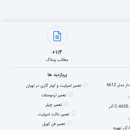
114+
مطالب وبلاگ
پربازدید ها
هیتر گازی شومینه ای فن دار مدل A612
تعمیر اسپلیت و کولر گازی در تهران
تعمیر ترموستات
!
تعمیر چیلر
سوپر هیتر چگالشی مدل C-A650 آذر
تعمیر داکت اسپلیت
!
تعمیر فن کویل