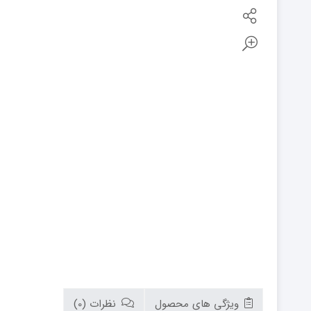
بوتان
زیم وات
سام
تابان
سریر
سپاهان
کوره
گرم ایران
زیگما
لورچ
ویژگی های محصول
نظرات (0)