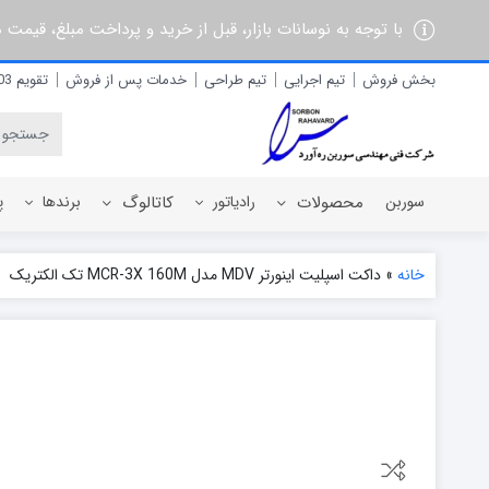
با توجه به نوسانات بازار، قبل از خرید و پرداخت مبلغ، قیمت
بخش فروش
تیم اجرایی
تیم طراحی
خدمات پس از فروش
تقویم 1403
سوربن
محصولات
رادیاتور
کاتالوگ
برندها
پ
خانه
»
داکت اسپلیت اینورتر MDV مدل MCR-3X 160M تک الکتریک
رادیاتور برقی
آذربان
رادیاتور پره ای آلومینیومی
آلفام
رادیاتور پنلی فولادی
آنیت
آترون
ایران رادیاتور
ایران نوین
ایوولی