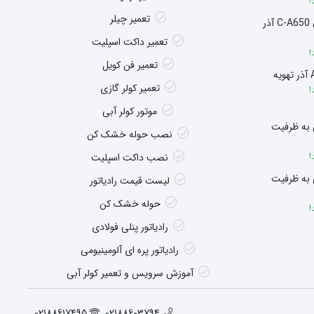
!
تعمیر چیلر
سوپر هیتر چگالشی مدل C-A650 آذر
تعمیر داکت اسپلیت
!
تعمیر فن کویل
تعمیر کولر گازی
!
موتور کولر آبی
 به ظرفیت
نصب حوله خشک کن
!
نصب داکت اسپلیت
 به ظرفیت
لیست قیمت رادیاتور
حوله خشک کن
!
رادیاتور پنلی فولادی
رادیاتور پره ای آلومینیومی
آموزش سرویس و تعمیر کولر آبی
02188617495
02188603794