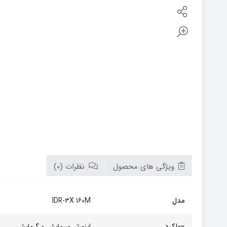
بوتان
زیم وات
سام
تابان
سریر
سپاهان
کوره
گرم ایران
زیگما
لورچ
ویژگی های محصول
نظرات (0)
مدل
IDR-3X 160M
عملکرد
اینورتر, سرمایش و گرمایش