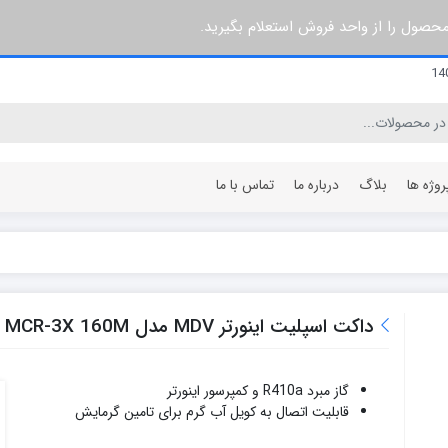
 محصول را از واحد فروش استعلام بگیرید.
روژه ها
بلاگ
درباره ما
تماس با ما
۳ پره
۶۰ سانتی متر
۵ پره
۶۴ سانتی متر
داکت اسپلیت اینورتر MDV مدل MCR-3X 160M تک الکتریک
۷ پره
۸۰ سانتی متر
۸ پره
۹۶ سانتی متر
گاز مبرد R410a و کمپرسور اینورتر
۱۰ پره
۱۰۰ سانتی متر
قابلیت اتصال به کویل آب گرم برای تامین گرمایش
۱۲ پره
۱۲۰ سانتی متر
۱۵ پره
۱۴۰ سانتی متر