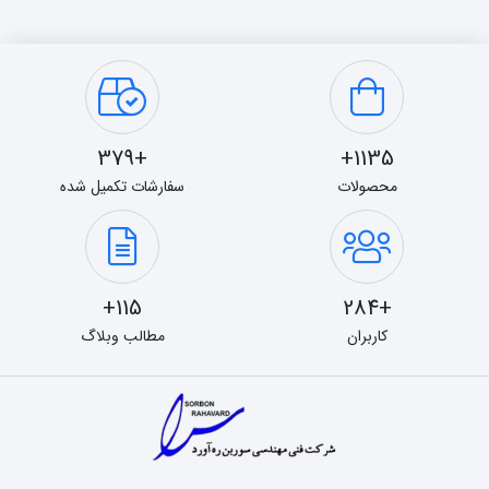
+379
1135+
محصولات
سفارشات تکمیل شده
115+
+284
کاربران
مطالب وبلاگ