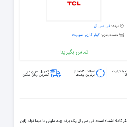
برند:
تی سی ال
دسته‌بندی:
کولر گازی اسپلیت
تماس بگیرید!
 با کیفیت
اصالت کالاها از
تحویل سریع در
ا
برترین برندها
کمترین زمان ممکن
د، امکان دارد این تفکر ایجاد شود که TCL برندی نو پا و نا معتبر است. این تفکر کاملا اشتباه است. تی سی ال یک برند چند ملیتی با مبدا تولد ژاپن