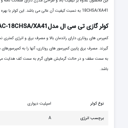
این محصول علاوه بر کیفیت بالا و طراحی مدرن دارای ضمانت نامه و 
18CHSA/XA41 به نسبت کیفیت آن عالی می باشد. این کولر با بهره گیری از ماده BMC در طراحی جعبه کنترل الکتریکی، موجب افزایش مقاومت آن در برابر آتش سوزی، حرارت و فرسایش می‌شود.
کولر گازی تی سی ال مدلTAC-18CHSA/XA41 مجهز به کمپرسور قدرتمند روتاری
کمپرس های روتاری دارای راندمان بالا و مصرف برق و انرژی کمتری نس
گیرند. مصرف برق پایین کمپرسور های روتاری، آنها را به کمپرسورها
به سمت سقف و در حالت گرمایش هوای گرم به سمت کف هدایت م
باشد.
نوع کولر
اسپلیت دیواری
برچسب انرژی
A