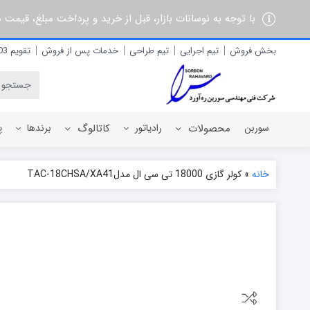
با توجه به نوسانات بازار، قبل از خرید و پرداخت مبلغ، قیمت
بخش فروش
تیم اجرایی
تیم طراحی
خدمات پس از فروش
تقویم 1403
سوربن
محصولات
رادیاتور
کاتالوگ
برندها
پ
خانه
»
کولر گازی 18000 تی سی ال مدلTAC-18CHSA/XA41
رادیاتور برقی
آذربان
رادیاتور پره ای آلومینیومی
آلفام
رادیاتور پنلی فولادی
آنیت
آترون
ایران رادیاتور
ایران نوین
ایوولی