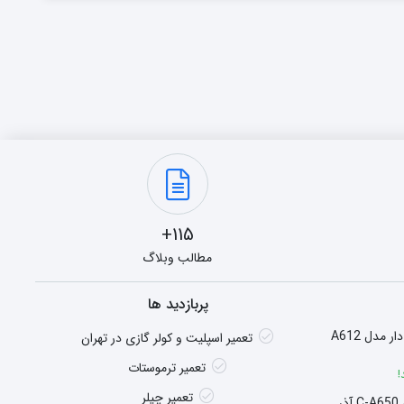
115+
مطالب وبلاگ
پربازدید ها
هیتر گازی شومینه ای فن دار مدل A612
تعمیر اسپلیت و کولر گازی در تهران
تعمیر ترموستات
!
تعمیر چیلر
سوپر هیتر چگالشی مدل C-A650 آذر