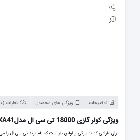
بوتان
زیم وات
سام
تابان
سریر
سپاهان
کوره
گرم ایران
زیگما
لورچ
توضیحات
ویژگی های محصول
نظرات (0)
ویژگی کولر گازی 18000 تی سی ال مدلTAC-18CHSA/XA41