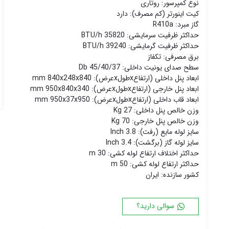
نوع کمپرسور: روتاری
۱۸ پره
۱۴۴ سانتی متر
کیت اینورتر (کم مصرف): دارد
۲۰ پره
۱۶۰ سانتی متر
گاز مبرد: R410a
حداکثر ظرفیت سرمایشی: BTU/h 35820
۱۸۰ سانتی متر
حداکثر ظرفیت گرمایشی: BTU/h 39240
۲۰۰ سانتی متر
برق مصرفی: تکفاز
سطح صدای یونیت داخلی: Db 45/40/37
ابعاد پنل داخلی (ارتفاعxطولxعرض): mm 840x248x840
ابعاد پنل خارجی (ارتفاعxطولxعرض): mm 950x840x340
ابعاد قاب داخلی (ارتفاعxطولxعرض): mm 950x37x950
وزن خالص پنل داخلی: Kg 27
وزن خالص پنل خارجی: Kg 70
سایز لوله مایع (رفت): Inch 3.8
سایز لوله گاز (برگشت): Inch 3.4
حداکثر اختلاف ارتفاع لوله کشی: m 30
حداکثر ارتفاع لوله کشی: m 50
کشور سازنده: ایران
سوالی دارید؟