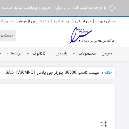
با توجه به نوسانات بازار، قبل از خرید و پرداخت مبلغ، قیمت
بخش فروش
تیم اجرایی
تیم طراحی
خدمات پس از فروش
تقویم 1403
سوربن
محصولات
رادیاتور
کاتالوگ
برندها
پ
خانه
»
اسپلیت کاستی 36000 اینورتر جی پلاس GAC-HV36MNQ1
رادیاتور برقی
آذربان
رادیاتور پره ای آلومینیومی
آلفام
رادیاتور پنلی فولادی
آنیت
آترون
ایران رادیاتور
ایران نوین
ایوولی