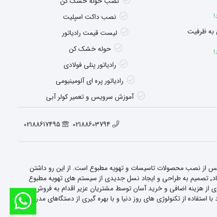
نصب حوله خشک کن
!
نصب داکت اسپلیت
 به ظرفیت
لیست قیمت رادیاتور
حوله خشک کن
!
رادیاتور پنلی فولادی
رادیاتور پره ای آلومینیومی
آموزش سرویس و تعمیر کولر آبی
02188617495
02188603794
 پس از نصب محصولات تاسیسات و تهویه مطبوع است. از این رو داشتن
ویژگی های بارز و خدماتی منحصر به فرد٬ این شرکت را به یکی از شرکت های پیشرو در زمینه این صنعت در کشور تبدیل کرده است. این شرکت در دهه هشتاد٬ تصمیم به طراحی و ایجاد نسل جدیدی از سیستم های تهویه مطبوع
رت بالای خود در سرمایه انسانی گرفت. همچنین این شرکت با راه اندازی فروشگاه اینترنتی sorbonr.com برای جلوگیری از هزینه اضافی و خرید آسان توسط مشتریان عزیر اقدام به فروش
فاده از تکنولوژی های روز دنیا و با بهره گیری از دستگاهای مدرن و