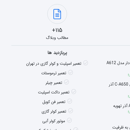
115+
مطالب وبلاگ
پربازدید ها
هیتر گازی شومینه ای فن دار مدل A612
تعمیر اسپلیت و کولر گازی در تهران
تعمیر ترموستات
!
تعمیر چیلر
سوپر هیتر چگالشی مدل C-A650 آذر
تعمیر داکت اسپلیت
!
تعمیر فن کویل
تعمیر کولر گازی
!
موتور کولر آبی
 به ظرفیت