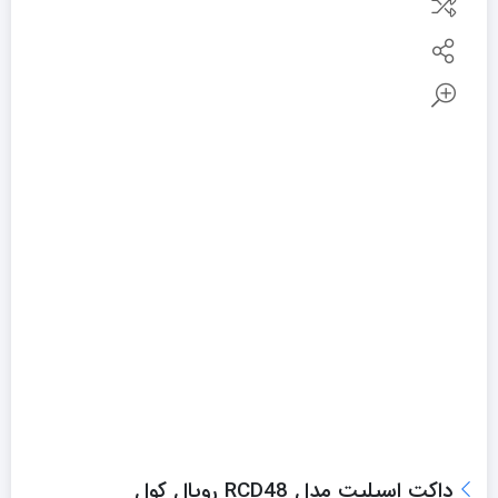
داکت اسپلیت مدل RCD48 رویال کول