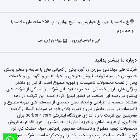
خ ملاصدرا -بین خ خوارزمی و شیخ بهایی - پ ۲۵۶ ساختمان ملاصدرا
واحد دوم
02188617495
02188603794
درباره ما بیشتر بدانید
شرکت فنی مهندسی سوربن ره آورد یکی از کمپانی های با سابقه و معتبر بخش
خصوصی در زمینه تولید، فروش، طراحی و اجرا، تعمیر و نگهداری و خدمات
پس از نصب محصولات تاسیسات و تهویه مطبوع است. از این رو داشتن
ویژگی های بارز و خدماتی منحصر به فرد٬ این شرکت را به یکی از شرکت های
پیشرو در زمینه این صنعت در کشور تبدیل کرده است. این شرکت در دهه
هشتاد٬ تصمیم به طراحی و ایجاد نسل جدیدی از سیستم های تهویه مطبوع و
تاسیسات بر اساس دانش فنی و قدرت بالای خود در سرمایه انسانی گرفت.
همچنین این شرکت با راه اندازی فروشگاه اینترنتی sorbonr.com برای
جلوگیری از هزینه اضافی و خرید آسان توسط مشتریان عزیر اقدام به فروش
محصولات تهویه مطبوع و تاسیسات همچون رادیاتور، حوله خشک کن، فن
کویل، داکت اسپلیت، پمپ و محصولات زیم وات کرده است. شرکت سوربن ره