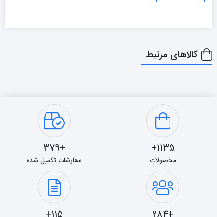
کالاهای مرتبط
+379
1135+
محصولات
سفارشات تکمیل شده
115+
+284