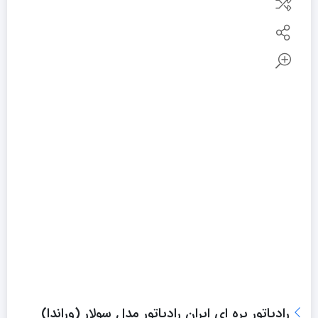
رادیاتور پره ای ایران رادیاتور مدل سولار (وراندا)