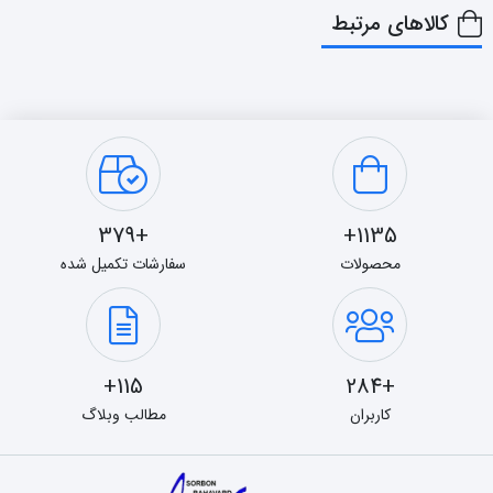
کالاهای مرتبط
+379
1135+
محصولات
سفارشات تکمیل شده
115+
+284
کاربران
مطالب وبلاگ