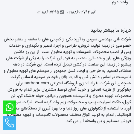
واحد دوم
02188617495
02188603794
درباره ما بیشتر بدانید
شرکت فنی مهندسی سوربن ره آورد یکی از کمپانی های با سابقه و معتبر بخش
خصوصی در زمینه تولید، فروش، طراحی و اجرا، تعمیر و نگهداری و خدمات
پس از نصب محصولات تاسیسات و تهویه مطبوع است. از این رو داشتن
ویژگی های بارز و خدماتی منحصر به فرد٬ این شرکت را به یکی از شرکت های
پیشرو در زمینه این صنعت در کشور تبدیل کرده است. این شرکت در دهه
هشتاد٬ تصمیم به طراحی و ایجاد نسل جدیدی از سیستم های تهویه مطبوع و
تاسیسات بر اساس دانش فنی و قدرت بالای خود در سرمایه انسانی گرفت.
همچنین این شرکت با راه اندازی فروشگاه اینترنتی sorbonr.com برای
جلوگیری از هزینه اضافی و خرید آسان توسط مشتریان عزیر اقدام به فروش
محصولات تهویه مطبوع و تاسیسات همچون رادیاتور، حوله خشک کن، فن
کویل، داکت اسپلیت، پمپ و محصولات زیم وات کرده است. شرکت سوربن ره
آورد با استفاده از تکنولوژی های روز دنیا و با بهره گیری از دستگاهای مدرن و
اتوماتیک٬ اقدام به تولید انواع مختلف محصولات تاسیسات و تهویه مطبوع و
فروش مستقیم و بی واسطه آن می کند.