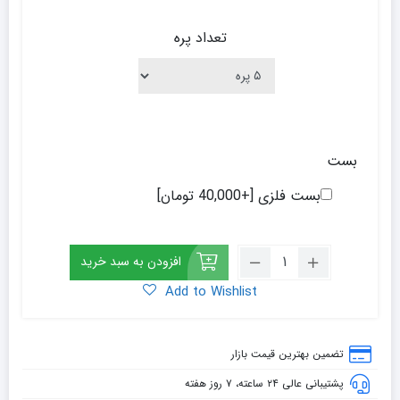
تعداد پره
بست
بست فلزی
[+40,000 تومان]
رادیاتور
افزودن به سبد خرید
پره
Add to Wishlist
ای
ایران
رادیاتور
تضمین بهترین قیمت بازار
کال
500
پشتیبانی عالی ۲۴ ساعته، ۷ روز هفته