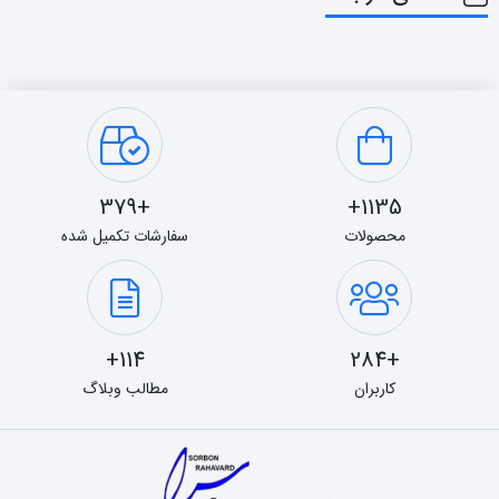
+379
1135+
محصولات
سفارشات تکمیل شده
114+
+284
کاربران
مطالب وبلاگ