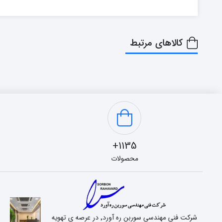
کالاهای مرتبط
1135+
محصولات
شرکت فنی مهندسی سوربن ره آورد٬ در عرصه ی تهویه