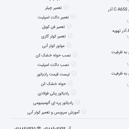
!
تعمیر چیلر
سوپر هیتر چگالشی مدل C-A650 آذر
تعمیر داکت اسپلیت
!
تعمیر فن کویل
تعمیر کولر گازی
!
موتور کولر آبی
 به ظرفیت
نصب حوله خشک کن
!
نصب داکت اسپلیت
 به ظرفیت
لیست قیمت رادیاتور
حوله خشک کن
!
رادیاتور پنلی فولادی
رادیاتور پره ای آلومینیومی
آموزش سرویس و تعمیر کولر آبی
02188617495
02188603794