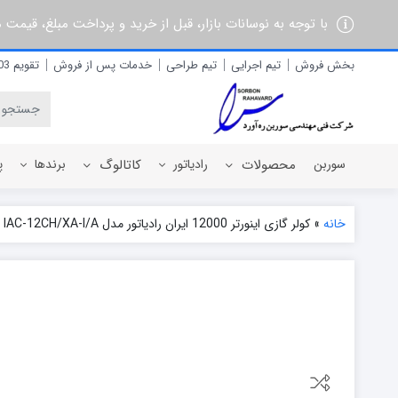
با توجه به نوسانات بازار، قبل از خرید و پرداخت مبلغ، قیمت
بخش فروش
تیم اجرایی
تیم طراحی
خدمات پس از فروش
تقویم 1403
سوربن
محصولات
رادیاتور
کاتالوگ
برندها
پ
خانه
»
کولر گازی اینورتر 12000 ایران رادیاتور مدل IAC-12CH/XA-I/A
رادیاتور برقی
آذربان
رادیاتور پره ای آلومینیومی
آلفام
رادیاتور پنلی فولادی
آنیت
آترون
ایران رادیاتور
ایران نوین
ایوولی