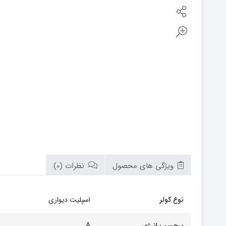
بوتان
زیم وات
سام
تابان
سریر
سپاهان
کوره
گرم ایران
زیگما
لورچ
ویژگی های محصول
نظرات (0)
نوع کولر
اسپلیت دیواری
برچسب انرژی
A