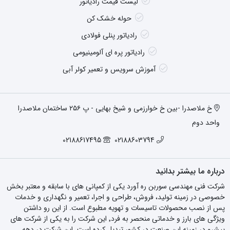
لیست قیمت رادیاتور
حوله خشک کن
رادیاتور پنلی فولادی
رادیاتور پره ای آلومینیومی
آموزش سرویس و تعمیر کولر آبی
خ ملاصدرا -بین خ خوارزمی و شیخ بهایی - پ ۲۵۶ ساختمان ملاصدرا
واحد دوم
02188617495
02188603794
درباره ما بیشتر بدانید
شرکت فنی مهندسی سوربن ره آورد یکی از کمپانی های با سابقه و معتبر بخش
خصوصی در زمینه تولید، فروش، طراحی و اجرا، تعمیر و نگهداری و خدمات
پس از نصب محصولات تاسیسات و تهویه مطبوع است. از این رو داشتن
ویژگی های بارز و خدماتی منحصر به فرد٬ این شرکت را به یکی از شرکت های
پیشرو در زمینه این صنعت در کشور تبدیل کرده است. این شرکت در دهه