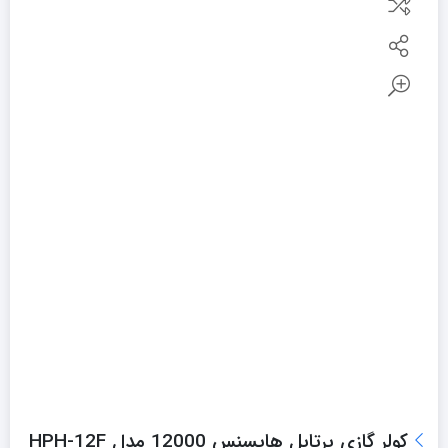
کولر گازی پرتابل هایسنس 12000 مدل HPH-12F