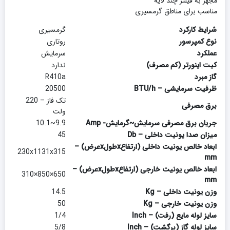
مجهز به فیلتر چند لایه
مناسب براى مناطق گرمسیرى
شرایط کارکرد
گرمسیری
نوع کمپرسور
روتاری
عملکرد
سرمایش
کیت اینورتر (کم مصرف)
ندارد
گاز مبرد
R410a
ظرفیت سرمایشی – BTU/h
20500
تک فاز – 220
برق مصرفی
ولت
جریان برق مصرفی سرمایش~گرمایش- Amp
9.9~10.1
میزان صدا یونیت داخلی – Db
45
ابعاد خالص یونیت داخلی (ارتفاعxطولxعرض) –
230x1131x315
mm
ابعاد خالص یونیت خارجی (ارتفاعxطولxعرض) –
650×850×310
mm
وزن یونیت داخلی – Kg
14.5
وزن یونیت خارجی – Kg
50
سایز لوله مایع (رفت) – Inch
1/4
سایز لوله گاز (برگشت) – Inch
5/8