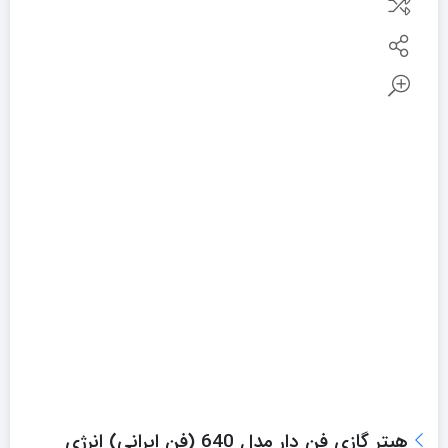
هیتر گازی فن دار مدل 640 (فن ایرانی) انرژی