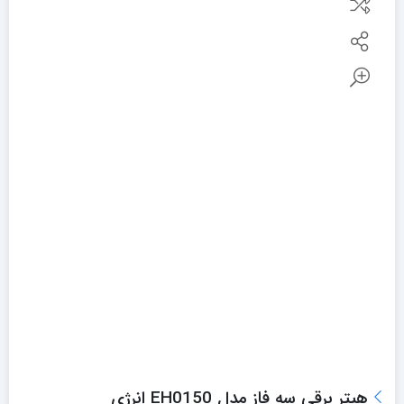
هیتر برقی سه فاز مدل EH0150 انرژی