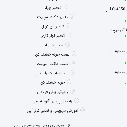
!
تعمیر چیلر
سوپر هیتر چگالشی مدل C-A650 آذر
تعمیر داکت اسپلیت
!
تعمیر فن کویل
تعمیر کولر گازی
!
موتور کولر آبی
 به ظرفیت
نصب حوله خشک کن
!
نصب داکت اسپلیت
 به ظرفیت
لیست قیمت رادیاتور
حوله خشک کن
!
رادیاتور پنلی فولادی
رادیاتور پره ای آلومینیومی
آموزش سرویس و تعمیر کولر آبی
02188617495
02188603794