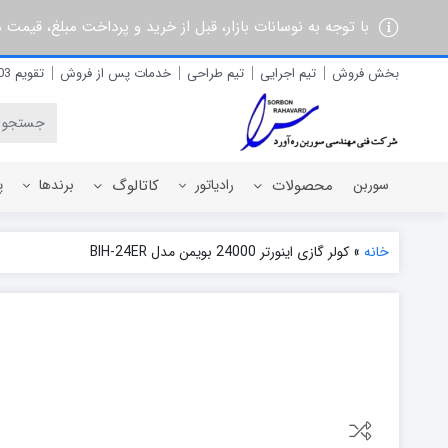
با توجه به نوسانات بازار، قبل از خرید و پرداخت مبلغ، قیمت
بخش فروش
تیم اجرایی
تیم طراحی
خدمات پس از فروش
تقویم 1403
سوربن
محصولات
رادیاتور
کاتالوگ
برندها
پ
خانه
»
کولر گازی اینورتر 24000 بویمن مدل BIH-24ER
رادیاتور برقی
آذربان
رادیاتور پره ای آلومینیومی
آلفام
رادیاتور پنلی فولادی
آنیت
آترون
ایران رادیاتور
ایران نوین
ایوولی