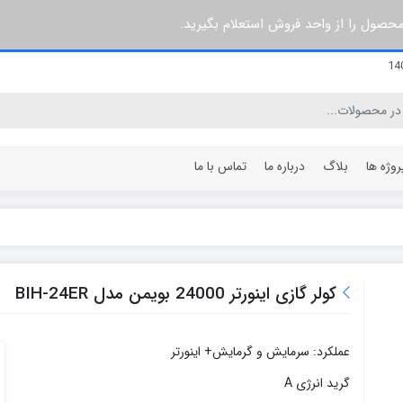
 محصول را از واحد فروش استعلام بگیرید.
روژه ها
بلاگ
درباره ما
تماس با ما
۳ پره
۶۰ سانتی متر
۵ پره
۶۴ سانتی متر
کولر گازی اینورتر 24000 بویمن مدل BIH-24ER
۷ پره
۸۰ سانتی متر
۸ پره
۹۶ سانتی متر
عملکرد: سرمایش و گرمایش+ اینورتر
۱۰ پره
۱۰۰ سانتی متر
۱۲ پره
۱۲۰ سانتی متر
گرید انرژی A
۱۵ پره
۱۴۰ سانتی متر