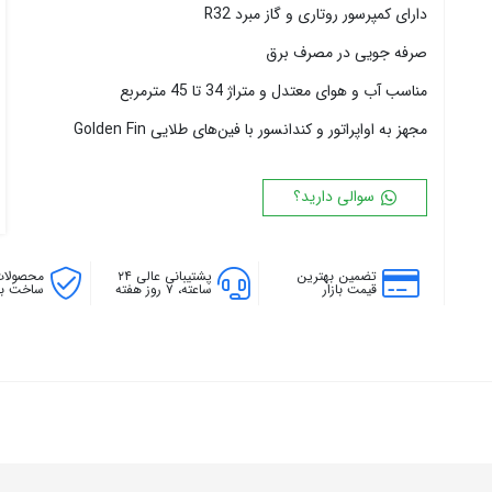
دارای کمپرسور روتاری و گاز مبرد R32
۱۸ پره
۱۴۴ سانتی متر
۲۰ پره
۱۶۰ سانتی متر
صرفه جویی در مصرف برق
۱۸۰ سانتی متر
مناسب آب و هوای معتدل و متراژ 34 تا 45 مترمربع
۲۰۰ سانتی متر
مجهز به اواپراتور و کندانسور با فین‌های طلایی Golden Fin
سوالی دارید؟
تضمین بهترین
پشتیبانی عالی ۲۴
محصولات
قیمت بازار
ساعته، ۷ روز هفته
ساخت بال