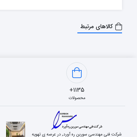
کالاهای مرتبط
1135+
محصولات
شرکت فنی مهندسی سوربن ره آورد٬ در عرصه ی تهویه