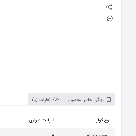
بوتان
زیم وات
سام
تابان
سریر
سپاهان
کوره
گرم ایران
زیگما
لورچ
ویژگی های محصول
نظرات (0)
نوع کولر
اسپلیت دیواری
برچسب انرژی
A