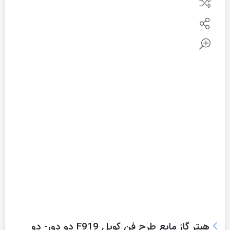
هیتر گاز مایع طرح فن کویل F919 دو دور- دو