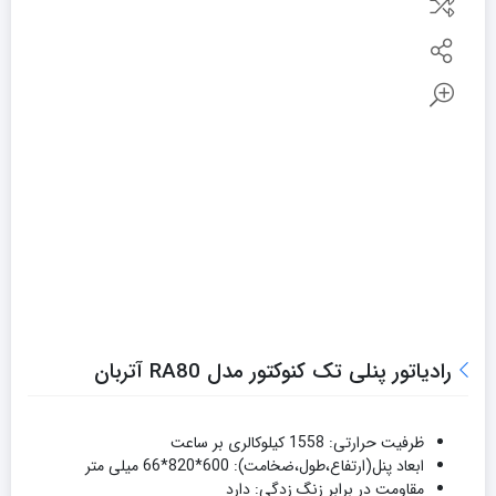
رادیاتور پنلی تک کنوکتور مدل RA80 آتربان
ظرفیت حرارتی: 1558 کیلوکالری بر ساعت
ابعاد پنل(ارتفاع،طول،ضخامت): 600*820*66 میلی متر
مقاومت در برابر زنگ زدگی: دارد