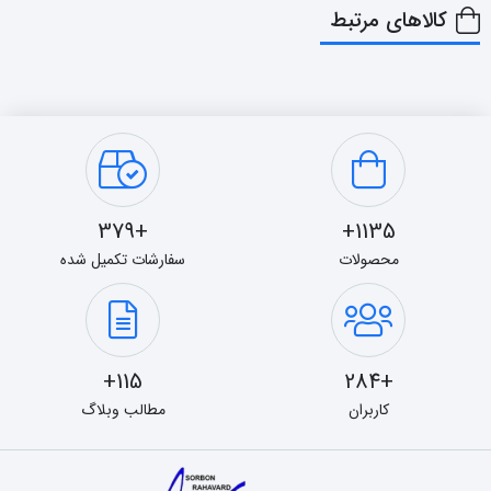
کالاهای مرتبط
+379
1135+
محصولات
سفارشات تکمیل شده
115+
+284
کاربران
مطالب وبلاگ