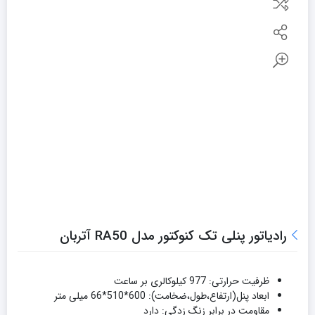
رادیاتور پنلی تک کنوکتور مدل RA50 آتربان
ظرفیت حرارتی: 977 کیلوکالری بر ساعت
ابعاد پنل(ارتفاع،طول،ضخامت): 600*510*66 میلی متر
مقاومت در برابر زنگ زدگی: دارد