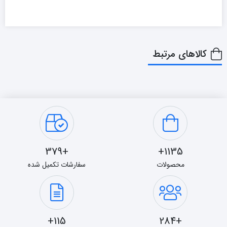
کالاهای مرتبط
+379
1135+
محصولات
سفارشات تکمیل شده
115+
+284