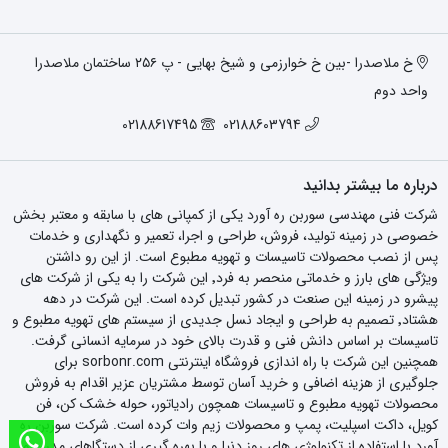
خ ملاصدرا -بین خ خوارزمی و شیخ بهایی - پ ۲۵۶ ساختمان ملاصدرا
واحد دوم
02188617495
02188603794
درباره ما بیشتر بدانید
شرکت فنی مهندسی سوربن ره آورد یکی از کمپانی های با سابقه و معتبر بخش
خصوصی در زمینه تولید، فروش، طراحی و اجرا، تعمیر و نگهداری و خدمات
پس از نصب محصولات تاسیسات و تهویه مطبوع است. از این رو داشتن
ویژگی های بارز و خدماتی منحصر به فرد٬ این شرکت را به یکی از شرکت های
پیشرو در زمینه این صنعت در کشور تبدیل کرده است. این شرکت در دهه
هشتاد٬ تصمیم به طراحی و ایجاد نسل جدیدی از سیستم های تهویه مطبوع و
تاسیسات بر اساس دانش فنی و قدرت بالای خود در سرمایه انسانی گرفت.
همچنین این شرکت با راه اندازی فروشگاه اینترنتی sorbonr.com برای
جلوگیری از هزینه اضافی و خرید آسان توسط مشتریان عزیر اقدام به فروش
محصولات تهویه مطبوع و تاسیسات همچون رادیاتور، حوله خشک کن، فن
کویل، داکت اسپلیت، پمپ و محصولات زیم وات کرده است. شرکت سوربن ره
آورد با استفاده از تکنولوژی های روز دنیا و با بهره گیری از دستگاهای مدرن و