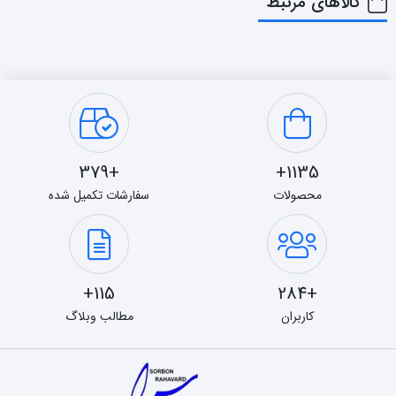
کالاهای مرتبط
+379
1135+
محصولات
سفارشات تکمیل شده
115+
+284
کاربران
مطالب وبلاگ