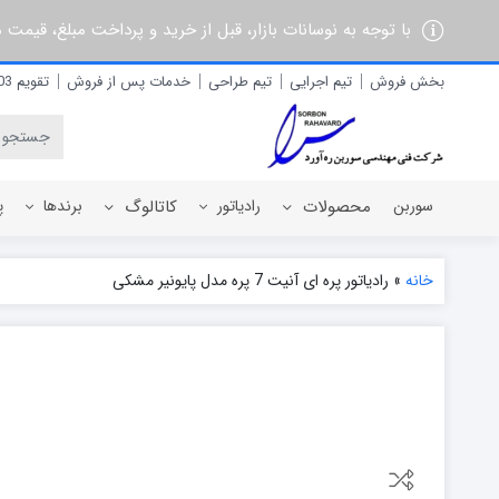
با توجه به نوسانات بازار، قبل از خرید و پرداخت مبلغ، قیمت
بخش فروش
تیم اجرایی
تیم طراحی
خدمات پس از فروش
تقویم 1403
سوربن
محصولات
رادیاتور
کاتالوگ
برندها
پ
خانه
»
رادیاتور پره ای آنیت 7 پره مدل پایونیر مشکی
رادیاتور برقی
آذربان
رادیاتور پره ای آلومینیومی
آلفام
رادیاتور پنلی فولادی
آنیت
آترون
ایران رادیاتور
ایران نوین
ایوولی