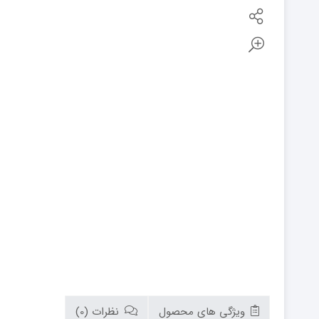
بوتان
زیم وات
سام
تابان
سریر
سپاهان
کوره
گرم ایران
زیگما
لورچ
ویژگی های محصول
نظرات (0)