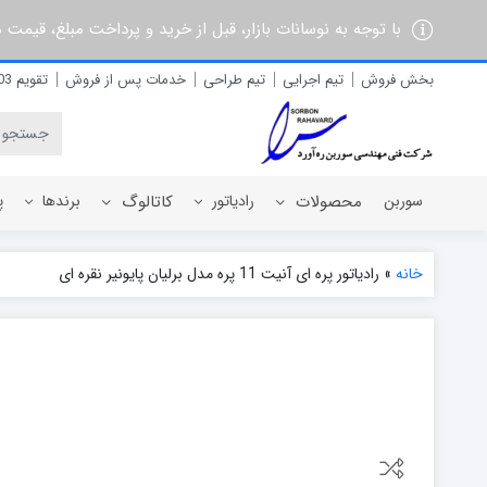
با توجه به نوسانات بازار، قبل از خرید و پرداخت مبلغ، قیمت
بخش فروش
تیم اجرایی
تیم طراحی
خدمات پس از فروش
تقویم 1403
سوربن
محصولات
رادیاتور
کاتالوگ
برندها
پ
خانه
»
رادیاتور پره ای آنیت 11 پره مدل برلیان پایونیر نقره ای
رادیاتور برقی
آذربان
رادیاتور پره ای آلومینیومی
آلفام
رادیاتور پنلی فولادی
آنیت
آترون
ایران رادیاتور
ایران نوین
ایوولی