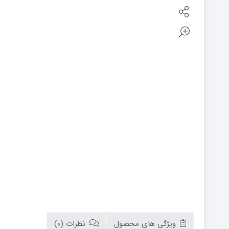
بوتان
زیم وات
سام
تابان
سریر
سپاهان
کوره
گرم ایران
زیگما
لورچ
ویژگی های محصول
نظرات (0)