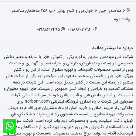
خ ملاصدرا -بین خ خوارزمی و شیخ بهایی - پ ۲۵۶ ساختمان ملاصدرا
واحد دوم
02188617495
02188603794
درباره ما بیشتر بدانید
شرکت فنی مهندسی سوربن ره آورد یکی از کمپانی های با سابقه و معتبر بخش
خصوصی در زمینه تولید، فروش، طراحی و اجرا، تعمیر و نگهداری و خدمات
پس از نصب محصولات تاسیسات و تهویه مطبوع است. از این رو داشتن
ویژگی های بارز و خدماتی منحصر به فرد٬ این شرکت را به یکی از شرکت های
پیشرو در زمینه این صنعت در کشور تبدیل کرده است. این شرکت در دهه
هشتاد٬ تصمیم به طراحی و ایجاد نسل جدیدی از سیستم های تهویه مطبوع و
تاسیسات بر اساس دانش فنی و قدرت بالای خود در سرمایه انسانی گرفت.
همچنین این شرکت با راه اندازی فروشگاه اینترنتی sorbonr.com برای
جلوگیری از هزینه اضافی و خرید آسان توسط مشتریان عزیر اقدام به فروش
محصولات تهویه مطبوع و تاسیسات همچون رادیاتور، حوله خشک کن، فن
کویل، داکت اسپلیت، پمپ و محصولات زیم وات کرده است. شرکت سوربن ره
آورد با استفاده از تکنولوژی های روز دنیا و با بهره گیری از دستگاهای مدرن و
اتوماتیک٬ اقدام به تولید انواع مختلف محصولات تاسیسات و تهویه مطبوع و