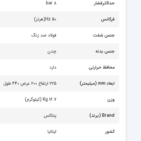
حداکثرفشار
8 bar
فرکانس
50 Hz(هرتز)
جنس شفت
فولاد ضد زنگ
جنس بدنه
چدن
محافظ حرارتی
دارد
ابعاد mm (میلیمتر)
225 ارتفاع 200 عرض 440 طول
وزن
16.7 Kg (کیلوگرم)
Brand (برند)
پنتاکس
کشور
ایتالیا