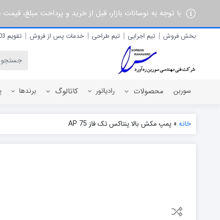
با توجه به نوسانات بازار، قبل از خرید و پرداخت مبلغ، قیمت
بخش فروش
تیم اجرایی
تیم طراحی
خدمات پس از فروش
تقویم 1403
سوربن
محصولات
رادیاتور
کاتالوگ
برندها
پ
خانه
»
پمپ مکش بالا پنتاکس تک فاز AP 75
رادیاتور برقی
آذربان
رادیاتور پره ای آلومینیومی
آلفام
رادیاتور پنلی فولادی
آنیت
آترون
ایران رادیاتور
ایران نوین
ایوولی