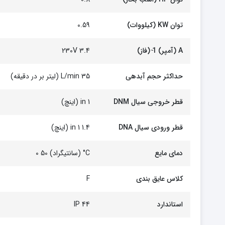
توان KW (کیلووات)
0.59
A (آمپر) 1 ̴(فاز)
3.4 230V
حداکثر حجم آبدهی
35 L/min (لیتر بر در دقیقه)
قطر خروجی سیال DNM
1 in (اینچ)
قطر ورودی سیال DNA
1.4 1 in (اینچ)
دمای مایع
C° (سانتیگراد) 50 0
کلاس عایق بندی
F
استاندارد
44 IP