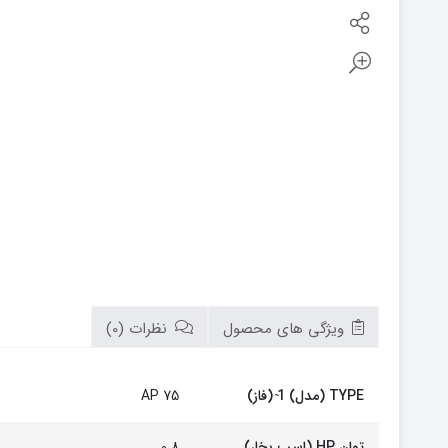
بوتان
زیم وات
سام
تابان
سریر
سپاهان
کوره
گرم ایران
زیگما
لورچ
ویژگی های محصول
نظرات (0)
TYPE (مدل) 1 ̴(فاز)
AP 75
توان HP (اسب بخار)
0.8