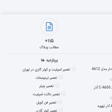
115+
مطالب وبلاگ
پربازدید ها
هیتر گازی شومینه ای فن دار مدل A612
تعمیر اسپلیت و کولر گازی در تهران
تعمیر ترموستات
!
تعمیر چیلر
سوپر هیتر چگالشی مدل C-A650 آذر
تعمیر داکت اسپلیت
!
تعمیر فن کویل
تعمیر کولر گازی
!