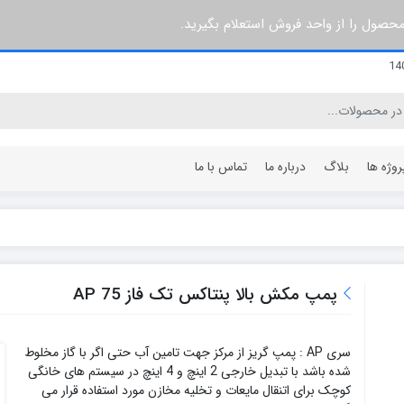
 محصول را از واحد فروش استعلام بگیرید.
روژه ها
بلاگ
درباره ما
تماس با ما
۳ پره
۶۰ سانتی متر
۵ پره
۶۴ سانتی متر
پمپ مکش بالا پنتاکس تک فاز AP 75
۷ پره
۸۰ سانتی متر
۸ پره
۹۶ سانتی متر
سری AP : پمپ گریز از مرکز جهت تامین آب حتی اگر با گاز مخلوط
۱۰ پره
۱۰۰ سانتی متر
شده باشد با تبدیل خارجی 2 اینچ و 4 اینچ در سیستم های خانگی
۱۲ پره
۱۲۰ سانتی متر
کوچک برای اتنقال مایعات و تخلیه مخازن مورد استفاده قرار می
۱۵ پره
۱۴۰ سانتی متر