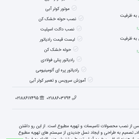
موتور کولر آبی
 به ظرفیت
نصب حوله خشک کن
!
نصب داکت اسپلیت
 به ظرفیت
لیست قیمت رادیاتور
حوله خشک کن
!
رادیاتور پنلی فولادی
رادیاتور پره ای آلومینیومی
آموزش سرویس و تعمیر کولر آبی
02188617495
02188603794
 پس از نصب محصولات تاسیسات و تهویه مطبوع است. از این رو داشتن
ویژگی های بارز و خدماتی منحصر به فرد٬ این شرکت را به یکی از شرکت های پیشرو در زمینه این صنعت در کشور تبدیل کرده است. این شرکت در دهه هشتاد٬ تصمیم به طراحی و ایجاد نسل جدیدی از سیستم های تهویه مطبوع
رت بالای خود در سرمایه انسانی گرفت. همچنین این شرکت با راه اندازی فروشگاه اینترنتی sorbonr.com برای جلوگیری از هزینه اضافی و خرید آسان توسط مشتریان عزیر اقدام به فروش