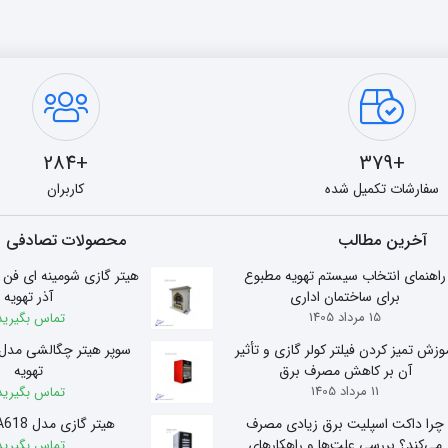
+284
+379
سفارشات تکمیل شده
کاربران
آخرین مطالب
محصولات تصادفی
راهنمای انتخاب سیستم تهویه مطبوع
برای ساختمان اداری
آذر تهویه
15 مرداد 1405
تماس بگیرید
وزش تمیز کردن فیلتر کولر گازی و تأثیر
آن بر کاهش مصرف برق
تهویه
11 مرداد 1405
تماس بگیرید
چرا داکت اسپلیت برق زیادی مصرف
هیتر گازی مدل A618 آذر تهویه
می‌کند؟ بررسی علت‌ها و راهکارهای
تماس بگیرید