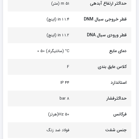
حداکثر ارتفاع آبدهی
51 m (متر)
قطر خروجی سیال DNM
1.4 1 in (اینچ)
قطر ورودی سیال DNA
1.2 1 in (اینچ)
دمای مایع
C° (سانتیگراد) 50 0
کلاس عایق بندی
F
استاندارد
44 IP
حداکثرفشار
8 bar
فرکانس
50 Hz(هرتز)
جنس شفت
فولاد ضد زنگ