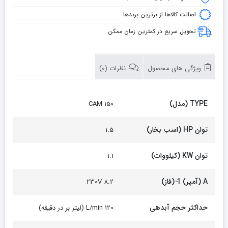
اصالت کالاها از برترین برندها
تحویل سریع در کمترین زمان ممکن
ویژگی های محصول
نظرات (0)
TYPE (مدل)
CAM 150
توان HP (اسب بخار)
1.5
توان KW (کیلووات)
1.1
A (آمپر) 1 ̴(فاز)
8.2 230V
حداکثر حجم آبدهی
120 L/min (لیتر بر در دقیقه)