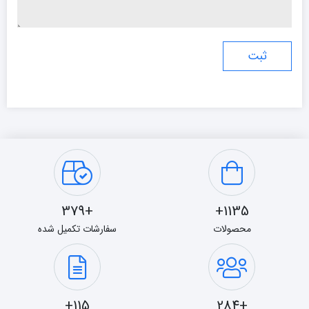
+379
1135+
محصولات
سفارشات تکمیل شده
115+
+284