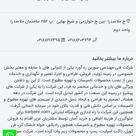
خ ملاصدرا -بین خ خوارزمی و شیخ بهایی - پ ۲۵۶ ساختمان ملاصدرا
واحد دوم
02188617495
02188603794
درباره ما بیشتر بدانید
شرکت فنی مهندسی سوربن ره آورد یکی از کمپانی های با سابقه و معتبر بخش
خصوصی در زمینه تولید، فروش، طراحی و اجرا، تعمیر و نگهداری و خدمات
پس از نصب محصولات تاسیسات و تهویه مطبوع است. از این رو داشتن
ویژگی های بارز و خدماتی منحصر به فرد٬ این شرکت را به یکی از شرکت های
پیشرو در زمینه این صنعت در کشور تبدیل کرده است. این شرکت در دهه
هشتاد٬ تصمیم به طراحی و ایجاد نسل جدیدی از سیستم های تهویه مطبوع و
تاسیسات بر اساس دانش فنی و قدرت بالای خود در سرمایه انسانی گرفت.
همچنین این شرکت با راه اندازی فروشگاه اینترنتی sorbonr.com برای
جلوگیری از هزینه اضافی و خرید آسان توسط مشتریان عزیر اقدام به فروش
محصولات تهویه مطبوع و تاسیسات همچون رادیاتور، حوله خشک کن، فن
کویل، داکت اسپلیت، پمپ و محصولات زیم وات کرده است. شرکت سوربن ره