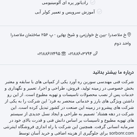
رادیاتور پره ای آلومینیومی
آموزش سرویس و تعمیر کولر آبی
خ ملاصدرا -بین خ خوارزمی و شیخ بهایی - پ ۲۵۶ ساختمان ملاصدرا
واحد دوم
02188617495
02188603794
درباره ما بیشتر بدانید
شرکت فنی مهندسی سوربن ره آورد یکی از کمپانی های با سابقه و معتبر
بخش خصوصی در زمینه تولید، فروش، طراحی و اجرا، تعمیر و نگهداری و
خدمات پس از نصب محصولات تاسیسات و تهویه مطبوع است. از این رو
داشتن ویژگی های بارز و خدماتی منحصر به فرد٬ این شرکت را به یکی از
شرکت های پیشرو در زمینه این صنعت در کشور تبدیل کرده است. این
شرکت در دهه هشتاد٬ تصمیم به طراحی و ایجاد نسل جدیدی از سیستم
های تهویه مطبوع و تاسیسات بر اساس دانش فنی و قدرت بالای خود در
سرمایه انسانی گرفت. همچنین این شرکت با راه اندازی فروشگاه اینترنتی
sorbonr.com برای جلوگیری از هزینه اضافی و خرید آسان توسط