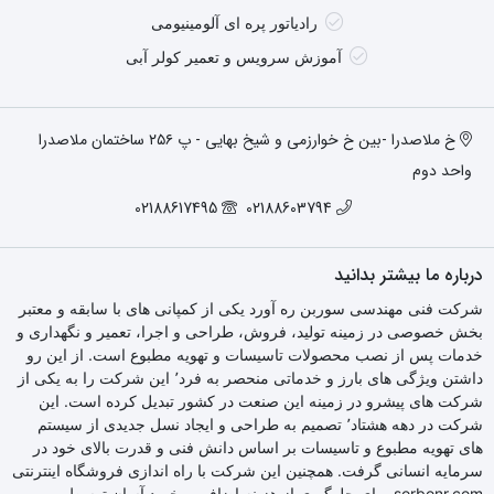
رادیاتور پره ای آلومینیومی
آموزش سرویس و تعمیر کولر آبی
خ ملاصدرا -بین خ خوارزمی و شیخ بهایی - پ ۲۵۶ ساختمان ملاصدرا
واحد دوم
02188617495
02188603794
درباره ما بیشتر بدانید
شرکت فنی مهندسی سوربن ره آورد یکی از کمپانی های با سابقه و معتبر
بخش خصوصی در زمینه تولید، فروش، طراحی و اجرا، تعمیر و نگهداری و
خدمات پس از نصب محصولات تاسیسات و تهویه مطبوع است. از این رو
داشتن ویژگی های بارز و خدماتی منحصر به فرد٬ این شرکت را به یکی از
شرکت های پیشرو در زمینه این صنعت در کشور تبدیل کرده است. این
شرکت در دهه هشتاد٬ تصمیم به طراحی و ایجاد نسل جدیدی از سیستم
های تهویه مطبوع و تاسیسات بر اساس دانش فنی و قدرت بالای خود در
سرمایه انسانی گرفت. همچنین این شرکت با راه اندازی فروشگاه اینترنتی
sorbonr.com برای جلوگیری از هزینه اضافی و خرید آسان توسط