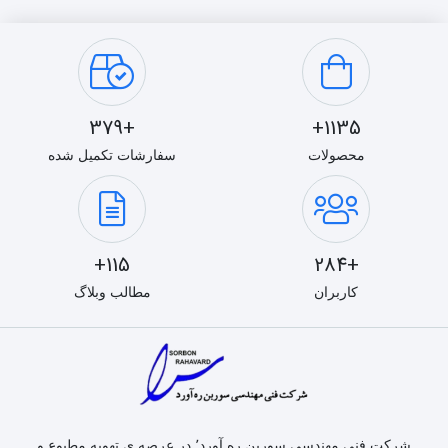
+379
1135+
محصولات
سفارشات تکمیل شده
115+
+284
کاربران
مطالب وبلاگ
شرکت فنی مهندسی سوربن ره آورد٬ در عرصه ی تهویه مطبوع و